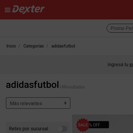
Promo Pel
Inicio
Categorías
adidasfutbol
Ingresá tu
c
adidasfutbol
14
Resultados
30% OFF
Retiro por sucursal
Refine by Retiro por sucursal: Retiro por sucursal