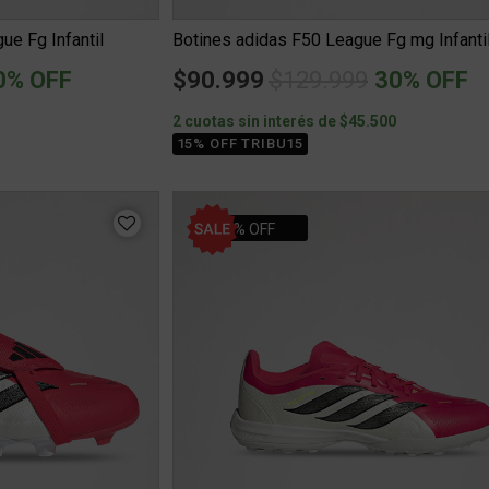
ue Fg Infantil
Botines adidas F50 League Fg mg Infanti
ced from
Price reduced from
to
0% OFF
$90.999
$129.999
30% OFF
0
2 cuotas sin interés de $45.500
15% OFF TRIBU15
30% OFF