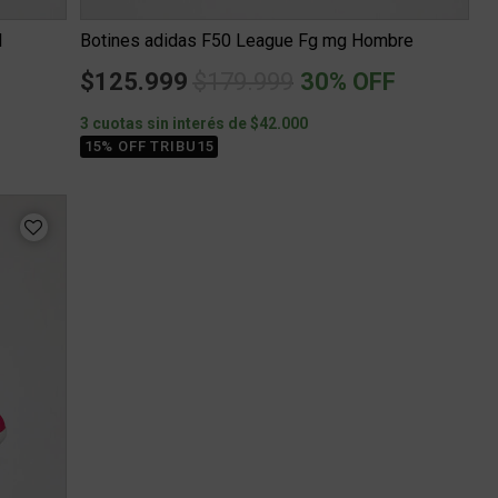
l
Botines adidas F50 League Fg mg Hombre
Price reduced from
to
$125.999
$179.999
30% OFF
3 cuotas sin interés de $42.000
15% OFF TRIBU15