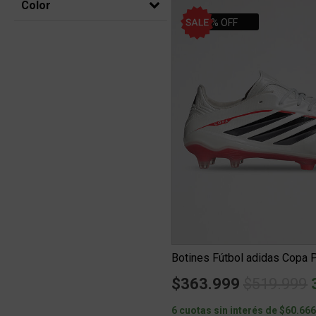
Color
30% OFF
Price red
t
$363.999
$519.999
6 cuotas sin interés de $60.66