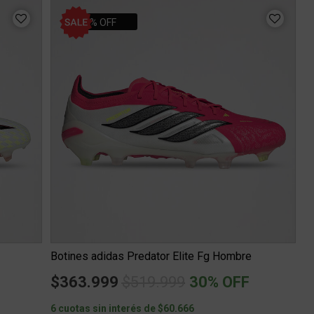
30% OFF
Botines adidas Predator Elite Fg Hombre
m
Price reduced from
to
$363.999
$519.999
30% OFF
6 cuotas sin interés de $60.666