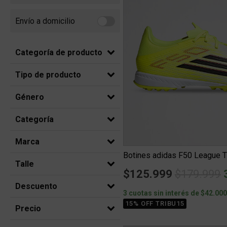
Envío a domicilio
Refine by Envío a domicilio: Envio a domicilio
Categoría de producto
Tipo de producto
Género
Categoría
Marca
Botines adidas F50 League 
Talle
Price red
t
$125.999
$179.999
Descuento
3 cuotas sin interés de $42.00
15% OFF TRIBU15
Precio