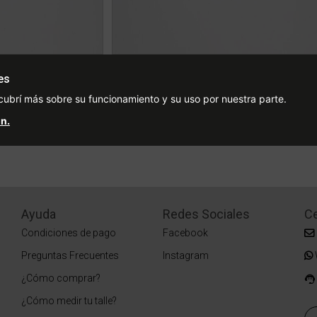
ue Ft Fg Infantil
Botines adidas Predator League Tf Infanti
es
ced from
Price reduced from
to
0% OFF
$90.999
$129.999
30% OFF
cubrí más sobre su funcionamiento y su uso por nuestra parte.
0
2 cuotas sin interés de $45.500
n.
15% OFF TRIBU15
Ayuda
Redes Sociales
Ce
Condiciones de pago
Facebook
Preguntas Frecuentes
Instagram
¿Cómo comprar?
¿Cómo medir tu talle?