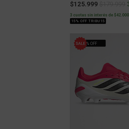
Price red
t
$125.999
$179.999
3 cuotas sin interés de $42.00
15% OFF TRIBU15
30% OFF