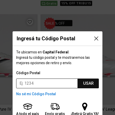
15% OFF TRIBU15
Gratis
30% OFF
Ingresá tu Código Postal
Te ubicamos en
Capital Federal
.
Ingresá tu código postal y te mostraremos las
mejores opciones de retiro y envío.
Código Postal
USAR
No sé mi Código Postal
Botines Fútbol adidas Copa Pure IV League FG Hombre
A todo el país
Envío gratis
¡Retirá Gratis YA!