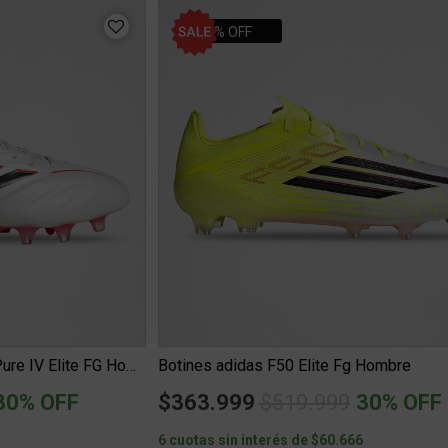
30% OFF
Botines Fútbol adidas Copa Pure IV Elite FG Hombre
Botines adidas F50 Elite Fg Hombre
uced from
o
Price reduced fro
to
30% OFF
$363.999
$519.999
30% OFF
6
6 cuotas sin interés de $60.666