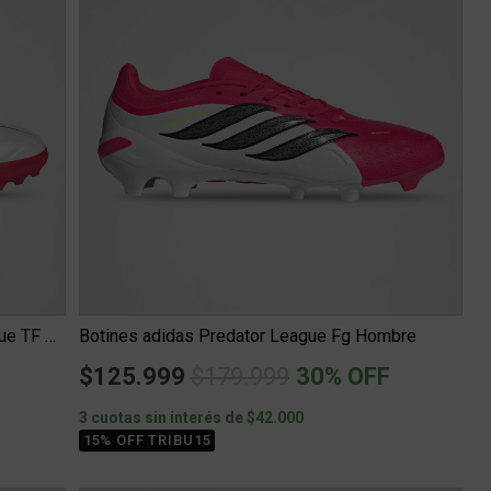
Botines Fútbol adidas Copa Pure IV League TF Hombre
Botines adidas Predator League Fg Hombre
m
Price reduced from
to
$125.999
$179.999
30% OFF
3 cuotas sin interés de $42.000
15% OFF TRIBU15