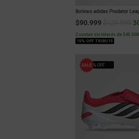
Botines adidas Predator Leag
Price redu
to
$90.999
$129.999
3
2 cuotas sin interés de $45.50
15% OFF TRIBU15
30% OFF