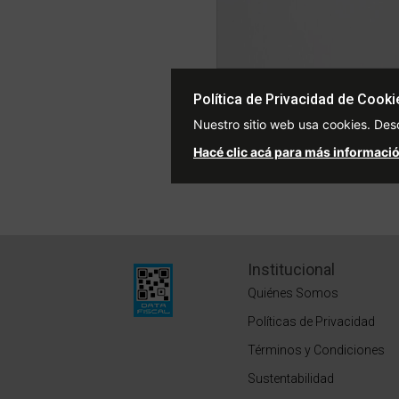
Botines adidas Predator Leag
Política de Privacidad de Cooki
Price redu
to
$90.999
$129.999
3
Nuestro sitio web usa cookies. Des
2 cuotas sin interés de $45.50
Hacé clic acá para más informació
15% OFF TRIBU15
Institucional
Quiénes Somos
Políticas de Privacidad
Términos y Condiciones
Sustentabilidad