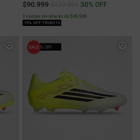
Price reduced from
to
$90.999
$129.999
30% OFF
2 cuotas sin interés de $45.500
15% OFF TRIBU15
30% OFF