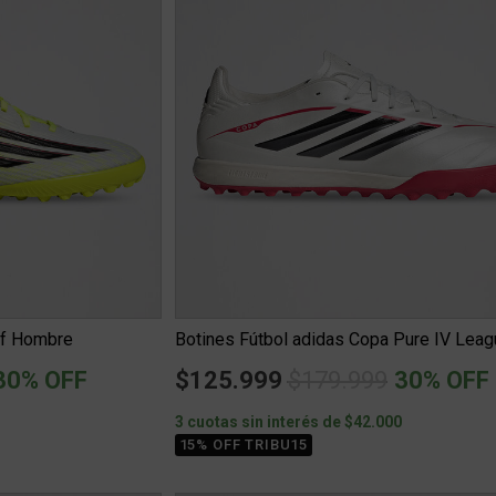
Tf Hombre
uced from
o
Price reduced fro
to
30% OFF
$125.999
$179.999
30% OFF
0
3 cuotas sin interés de $42.000
15% OFF TRIBU15