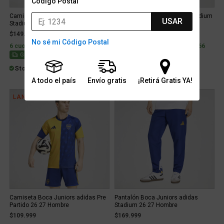
Código Postal
Camiseta Boca Juniors adidas
Short Boca Juniors adidas Stadium
USAR
Stadium 26 27 Hombre
26 27 Hombre
$149.999
$109.999
No sé mi Código Postal
6 cuotas sin interés de $25.000
3 cuotas sin interés de $36.666
Stock para envío
Gratis
Stock para retiro/envío
A todo el país
Envío gratis
¡Retirá Gratis YA!
LANZAMIENTO
LANZAMIENTO
Camiseta Boca Juniors adidas Pre
Pantalón Boca Juniors adidas
Partido 26 27 Hombre
Stadium 26 27 Hombre
$109.999
$169.999