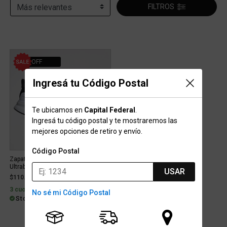
FILTROS
20% OFF
Ingresá tu Código Postal
Te ubicamos en
Capital Federal
.
Ingresá tu código postal y te mostraremos las
mejores opciones de retiro y envío.
Código Postal
Zapatillas Running adidas
Ultrabounce 2 Hombre
USAR
Price reduced from
to
$110.999
$139.999
20% OFF
3 cuotas sin interés de $37.000
No sé mi Código Postal
Stock para envío