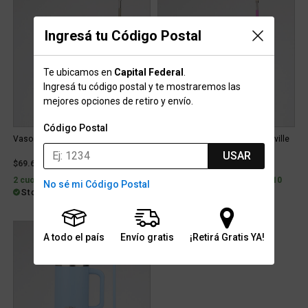
Ingresá tu Código Postal
Te ubicamos en
Capital Federal
.
Ingresá tu código postal y te mostraremos las
mejores opciones de retiro y envío.
Código Postal
Vaso Contigo Streeterville 1180ml
Vaso Outdoor Contigo Streeterville
1180ml
USAR
$69.619
$69.619
2 cuotas sin interés de $34.810
2 cuotas sin interés de $34.810
No sé mi Código Postal
Stock para envío
Stock para envío
A todo el país
Envío gratis
¡Retirá Gratis YA!