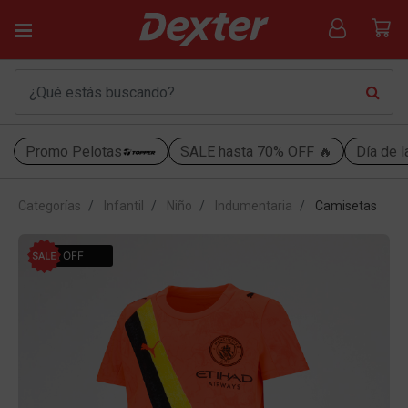
Promo Pelotas
SALE hasta 70% OFF 🔥
Día de l
Categorías
Infantil
Niño
Indumentaria
Camisetas
30% OFF