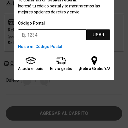
Te ubicamos en
Capital Federal
.
Probador Virtual
Tabla de talles
Ingresá tu código postal y te mostraremos las
mejores opciones de retiro y envío.
Código Postal
Retiro
Envío
USAR
(por una sucursal)
(a domicilio)
Seleccioná talle
Seleccioná talle
No sé mi Código Postal
Consultar stock en sucursales
A todo el país
Envío gratis
¡Retirá Gratis YA!
Cantidad
Quiero
-
+
AGREGAR AL CARRITO