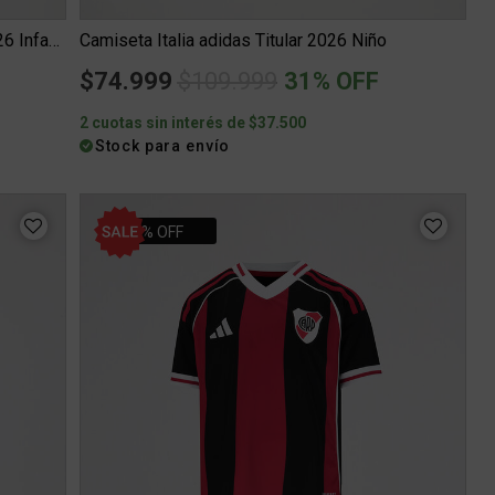
Camiseta Independiente Puma Suplente 26 Infantil
Camiseta Italia adidas Titular 2026 Niño
Price reduced from
to
$74.999
$109.999
31% OFF
2 cuotas sin interés de $37.500
Stock para envío
40% OFF