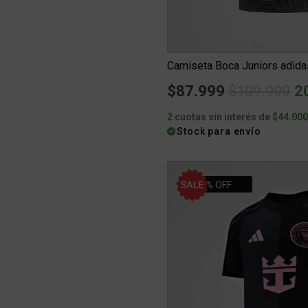
Price redu
to
$87.999
$109.999
2
2 cuotas sin interés de $44.00
Stock para envío
50% OFF