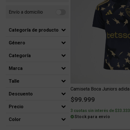
Envío a domicilio
Refine by Envío a domicilio: Envio a domicilio
Categoría de producto
Género
Categoría
Marca
Talle
Descuento
$99.999
Precio
3 cuotas sin interés de $33.33
Stock para envío
Color