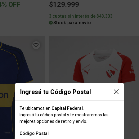
ced from
4% OFF
$129.999
0
3 cuotas sin interés de $43.333
Stock para envío
Ingresá tu Código Postal
Te ubicamos en
Capital Federal
.
Ingresá tu código postal y te mostraremos las
mejores opciones de retiro y envío.
Código Postal