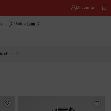
Mi cuenta
ez 🎈
Unite a
tu ubicación.