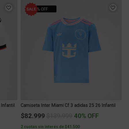
40% OFF
Infantil
Camiseta Inter Miami Cf 3 adidas 25 26 Infantil
Price reduced from
to
$82.999
$139.999
40% OFF
2 cuotas sin interés de $41.500