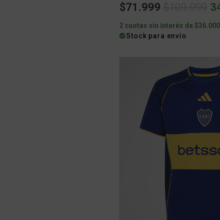
Price redu
to
$71.999
$109.999
3
2 cuotas sin interés de $36.00
Stock para envío