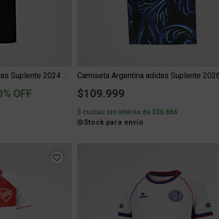
Camiseta Inter Miami CF adidas Suplente 2024 de Hombre
Camiseta Argentina adidas Suplente 2026 
ced from
0% OFF
$109.999
0
3 cuotas sin interés de $36.666
Stock para envío