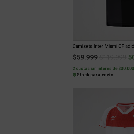
Price redu
to
$59.999
$119.999
5
2 cuotas sin interés de $30.00
Stock para envío