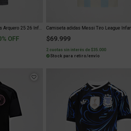
Camiseta Boca Juniors adidas Arquero 25 26 Infantil
Camiseta adidas Messi Tiro League Infan
ced from
0% OFF
$69.999
0
2 cuotas sin interés de $35.000
Stock para retiro/envío