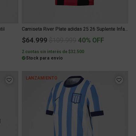
til
Camiseta River Plate adidas 25 26 Suplente Infantil
Price reduced from
to
$64.999
$109.999
40% OFF
2 cuotas sin interés de $32.500
Stock para envío
LANZAMIENTO