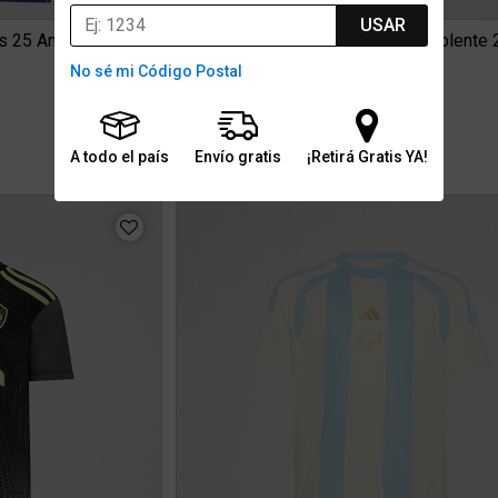
USAR
Camiseta Boca Juniors adidas 25 Aniversario Bicampeón de Amé...
No sé mi Código Postal
$109.999
0
3 cuotas sin interés de $36.666
Stock para envío
A todo el país
Envío gratis
¡Retirá Gratis YA!