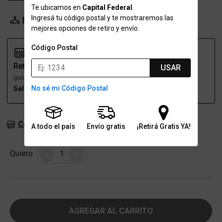
Te ubicamos en
Capital Federal
.
Ingresá tu código postal y te mostraremos las
Probador Virtual
Tabla de talles
mejores opciones de retiro y envío.
Código Postal
Retiro
Envío
USAR
(por una sucursal)
(a domicilio)
No sé mi Código Postal
Seleccioná talle
Seleccioná talle
Consultar stock en sucursales
A todo el país
Envío gratis
¡Retirá Gratis YA!
Cantidad
Quiero
-
+
AGREGAR AL CARRITO