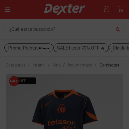
Promo Pelotas
SALE hasta 70% OFF 🔥
Día de l
Categorías
Infantil
Niño
Indumentaria
Camisetas
10% OFF