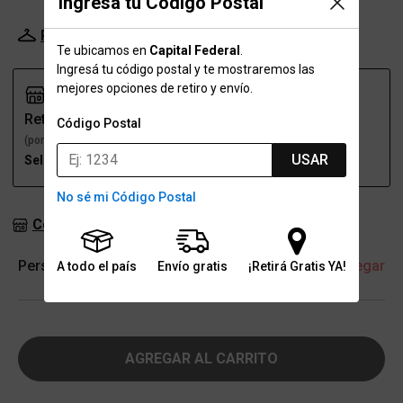
Ingresá tu Código Postal
Probador Virtual
Tabla de talles
Te ubicamos en
Capital Federal
.
Ingresá tu código postal y te mostraremos las
mejores opciones de retiro y envío.
Retiro
Envío
Código Postal
(por una sucursal)
(a domicilio)
USAR
Seleccioná talle
Seleccioná talle
No sé mi Código Postal
Consultar stock en sucursales
Personalización
+ Agregar
A todo el país
Envío gratis
¡Retirá Gratis YA!
AGREGAR AL CARRITO