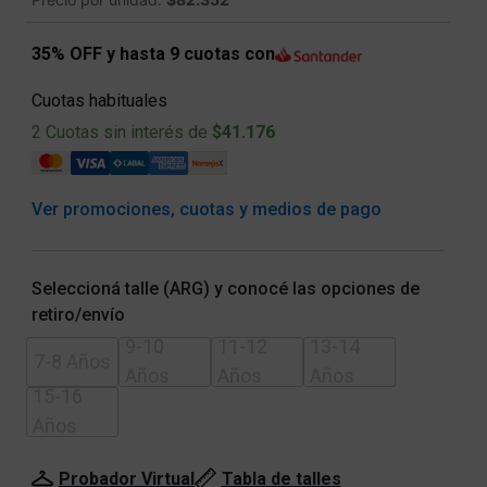
35% OFF y hasta 9 cuotas con
Cuotas habituales
2 Cuotas sin interés de
$41.176
Ver promociones, cuotas y medios de pago
Seleccioná talle (ARG) y conocé las opciones de
retiro/envío
9-10
11-12
13-14
7-8 Años
Años
Años
Años
15-16
Años
Probador Virtual
Tabla de talles