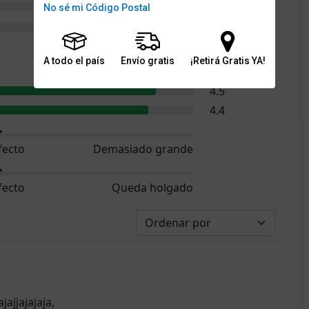
0
No sé mi Código Postal
0
A todo el país
Envío gratis
¡Retirá Gratis YA!
4.8
4.5
4.4
fecto
Demasiado grande
fecto
Queda holgado
ajjajajaja,