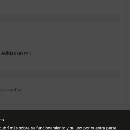
 Adidas un mil
ás reseñas
es
Ayuda
Redes Sociales
Ce
cubrí más sobre su funcionamiento y su uso por nuestra parte.