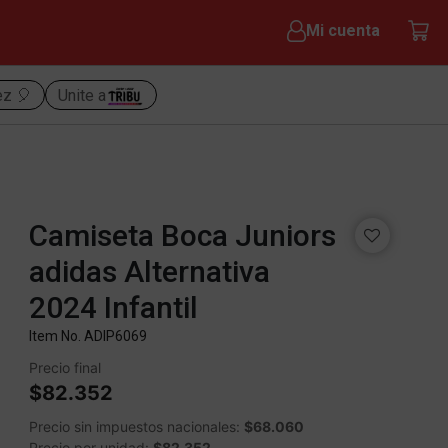
Mi cuenta
ez 🎈
Unite a
Camiseta Boca Juniors
adidas Alternativa
2024 Infantil
Item No.
ADIP6069
Precio final
$82.352
Precio sin impuestos nacionales:
$68.060
Precio por unidad:
$82.352