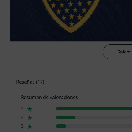
Quiero
Reseñas
(
17
)
Resumen de valoraciones
5
4
3