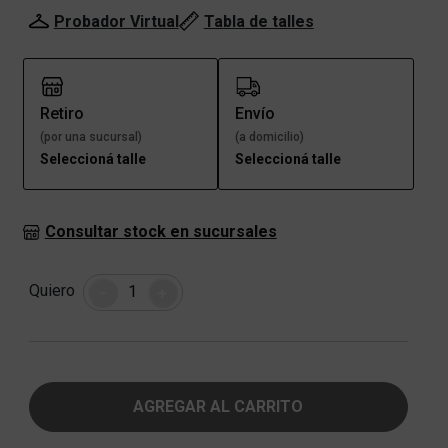
Probador Virtual
Tabla de talles
Retiro
Envío
(por una sucursal)
(a domicilio)
Seleccioná talle
Seleccioná talle
Consultar stock en sucursales
Cantidad
Quiero
-
+
AGREGAR AL CARRITO