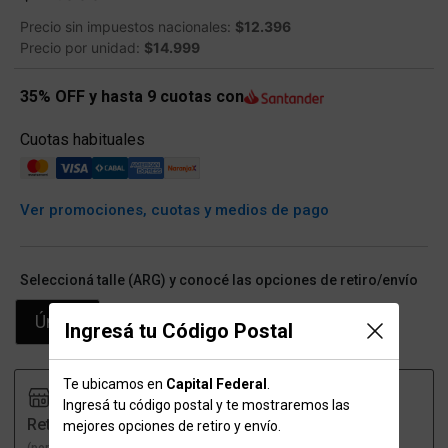
Precio sin impuestos nacionales:
$12.396
Precio por unidad:
$14.999
35% OFF y hasta 9 cuotas con
Cuotas habituales
Ver promociones, cuotas y medios de pago
Seleccioná talle (ARG) y conocé las opciones de retiro/envío
Único
Ingresá tu Código Postal
Te ubicamos en
Capital Federal
.
Ingresá tu código postal y te mostraremos las
Retiro
Envío
mejores opciones de retiro y envío.