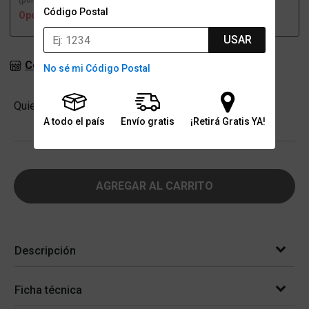
(por una sucursal)
(a domicilio)
Código Postal
Opción no disponible
Opción no disponible
USAR
Consultar stock en sucursales
No sé mi Código Postal
Cantidad
Quiero
-
+
A todo el país
Envío gratis
¡Retirá Gratis YA!
AGREGAR AL CARRITO
Descripción
Ficha técnica