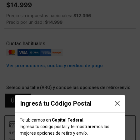
$14.999
Precio sin impuestos nacionales:
$12.396
Precio por unidad:
$14.999
Cuotas habituales
Ver promociones, cuotas y medios de pago
Seleccioná talle (ARG) y conocé las opciones de retiro/envío
Único
Ingresá tu Código Postal
Te ubicamos en
Capital Federal
.
Ingresá tu código postal y te mostraremos las
Retiro
Envío
mejores opciones de retiro y envío.