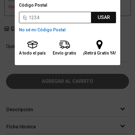
(por una sucursal)
(a domicilio)
Código Postal
Opción no disponible
Opción no disponible
USAR
Consultar stock en sucursales
No sé mi Código Postal
Cantidad
Quiero
-
+
A todo el país
Envío gratis
¡Retirá Gratis YA!
AGREGAR AL CARRITO
Descripción
Ficha técnica