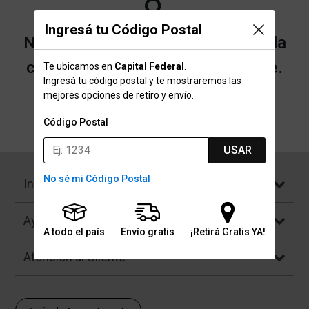
Ingresá tu Código Postal
No encontramos resultados para la
categoría "Timbres" que buscaste.
Te ubicamos en
Capital Federal
.
Ingresá tu código postal y te mostraremos las
mejores opciones de retiro y envío.
Volver a la página de inicio
Código Postal
USAR
No sé mi Código Postal
Institucional
Ayuda
A todo el país
Envío gratis
¡Retirá Gratis YA!
Atención al Cliente