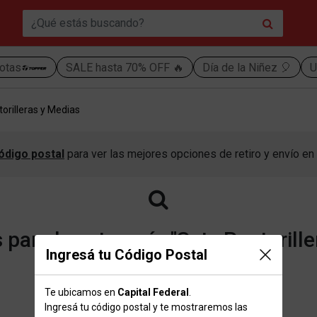
otas
SALE hasta 70% OFF 🔥
Día de la Niñez 🎈
U
orilleras y Medias
ódigo postal
para ver las mejores opciones de retiro y envío en 
para la categoría "Sets Pantorille
Ingresá tu Código Postal
Te ubicamos en
Capital Federal
.
Volver a la página de inicio
Ingresá tu código postal y te mostraremos las