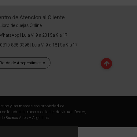
ntro de Atención al Cliente
Libro de quejas Online
WhatsApp | Lu a Vi 9 a 20 | Sa 9 a 17
0810-888-3398 | Lu a Vi 9 a 18 | Sa 9 a 17
Botón de Arrepentimiento
otipo y las marcas son propiedad de
 de la administradora de la tienda virtual. Dexter,
 de Buenos Aires – Argentina.