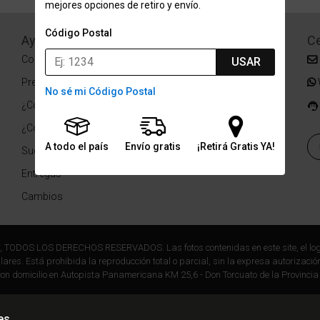
mejores opciones de retiro y envío.
Código Postal
Ayuda
Redes Sociales
Ce
Condiciones de pago
Facebook
USAR
Preguntas Frecuentes
Instagram
No sé mi Código Postal
¿Cómo comprar?
¿Cómo medir tu talle?
A todo el país
Envío gratis
¡Retirá Gratis YA!
Sucursales
Entregas
Cambios
r, TODOS LOS DERECHOS RESERVADOS. Las fotos contenidas en este site, el log
ares. Está prohibida la reproducción total o parcial, sin la expresa autorización
on domicilio en Autopista Panamericana KM 25,6 - Don Torcuato de la Provincia
es