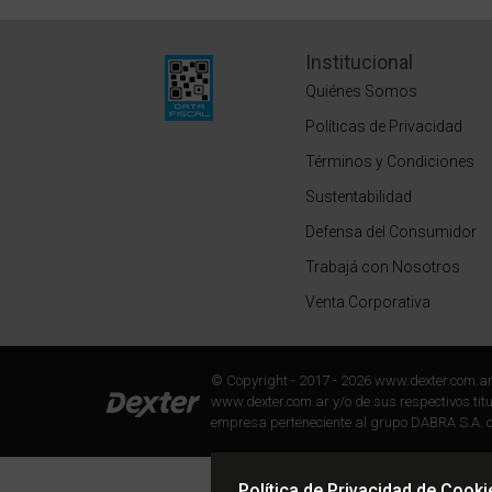
Institucional
Quiénes Somos
Políticas de Privacidad
Términos y Condiciones
Sustentabilidad
Defensa del Consumidor
Trabajá con Nosotros
Venta Corporativa
© Copyright - 2017 - 2026 www.dexter.com.a
www.dexter.com.ar y/o de sus respectivos titul
empresa perteneciente al grupo DABRA S.A. c
Política de Privacidad de Cooki