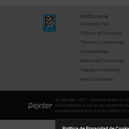
Institucional
Quiénes Somos
Políticas de Privacidad
Términos y Condiciones
Sustentabilidad
Defensa del Consumidor
Trabajá con Nosotros
Venta Corporativa
© Copyright - 2017 - 2026 www.dexter.com.a
www.dexter.com.ar y/o de sus respectivos titul
empresa perteneciente al grupo DABRA S.A. c
Política de Privacidad de Cooki