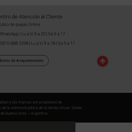
ntro de Atención al Cliente
Libro de quejas Online
WhatsApp | Lu a Vi 9 a 20 | Sa 9 a 17
0810-888-3398 | Lu a Vi 9 a 18 | Sa 9 a 17
Botón de Arrepentimiento
otipo y las marcas son propiedad de
 de la administradora de la tienda virtual. Dexter,
 de Buenos Aires – Argentina.