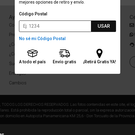
mejores opciones de retiro y envío.
Código Postal
Ayuda
Redes Sociales
Ce
Condiciones de pago
Facebook
USAR
Preguntas Frecuentes
Instagram
No sé mi Código Postal
¿Cómo comprar?
¿Cómo medir tu talle?
A todo el país
Envío gratis
¡Retirá Gratis YA!
Sucursales
Entregas
Cambios
r, TODOS LOS DERECHOS RESERVADOS. Las fotos contenidas en este site, el log
ares. Está prohibida la reproducción total o parcial, sin la expresa autorización
on domicilio en Autopista Panamericana KM 25,6 - Don Torcuato de la Provincia
es