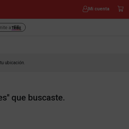
Mi cuenta
nite a
tu ubicación.
es" que buscaste.