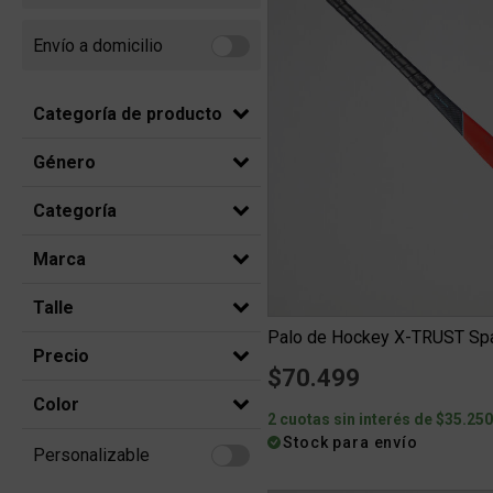
Envío a domicilio
Refine by Envío a domicilio: Envio a domicilio
Categoría de producto
Género
Categoría
Marca
Talle
Precio
$70.499
Color
2 cuotas sin interés de $35.25
Stock para envío
Personalizable
Refine by Personalizable: Personalizable