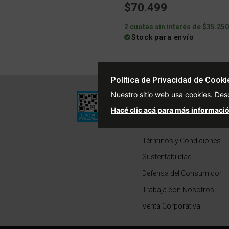
$70.499
2 cuotas sin interés de $35.25
Stock para envío
Política de Privacidad de Cooki
Institucional
Nuestro sitio web usa cookies. Des
Quiénes Somos
Hacé clic acá para más informació
Políticas de Privacidad
Términos y Condiciones
Sustentabilidad
Defensa del Consumidor
Trabajá con Nosotros
Venta Corporativa