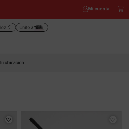
Mi cuenta
iñez 🎈
Unite a
tu ubicación.