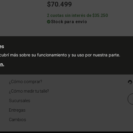
$70.499
0
2 cuotas sin interés de $35.250
Stock para envío
es
Ayuda
Redes Sociales
Ce
cubrí más sobre su funcionamiento y su uso por nuestra parte.
Condiciones de pago
Facebook
n.
Preguntas Frecuentes
Instagram
¿Cómo comprar?
¿Cómo medir tu talle?
Sucursales
Entregas
Cambios