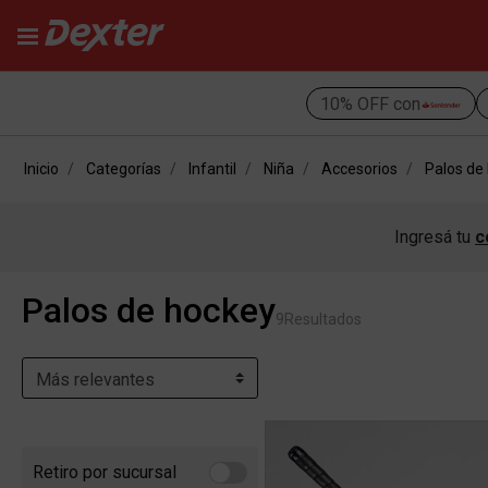
10% OFF con
Inicio
Categorías
Infantil
Niña
Accesorios
Palos de
Ingresá tu
c
Palos de hockey
9
Resultados
Retiro por sucursal
Refine by Retiro por sucursal: Retiro por sucursal