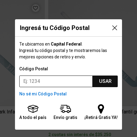
Ingresá tu Código Postal
Te ubicamos en
Capital Federal
.
Ingresá tu código postal y te mostraremos las
mejores opciones de retiro y envío.
Código Postal
USAR
No sé mi Código Postal
Palo de Hockey X-TRUST Spark Infantil con grip antideslizant...
A todo el país
Envío gratis
¡Retirá Gratis YA!
$70.499
0
2 cuotas sin interés de $35.250