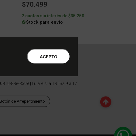
$70.499
2 cuotas sin interés de $35.250
Stock para envío
ntro de Atención al Cliente
ACEPTO
Libro de quejas Online
WhatsApp | Lu a Vi 9 a 20 | Sa 9 a 17
0810-888-3398 | Lu a Vi 9 a 18 | Sa 9 a 17
Botón de Arrepentimiento