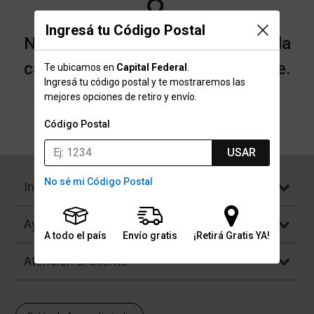
Ingresá tu Código Postal
No encontramos resultados para la
categoría "Morrales" que buscaste.
Te ubicamos en
Capital Federal
.
Ingresá tu código postal y te mostraremos las
mejores opciones de retiro y envío.
Volver a la página de inicio
Código Postal
USAR
No sé mi Código Postal
Institucional
Ayuda
A todo el país
Envío gratis
¡Retirá Gratis YA!
Atención al Cliente