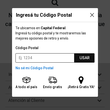
No encontramos resultados para la
Ingresá tu Código Postal
categoría "Medidores de presión" que
Te ubicamos en
Capital Federal
.
buscaste.
Ingresá tu código postal y te mostraremos las
mejores opciones de retiro y envío.
Código Postal
Volver a la página de inicio
USAR
No sé mi Código Postal
Institucional
Ayuda
A todo el país
Envío gratis
¡Retirá Gratis YA!
Atención al Cliente