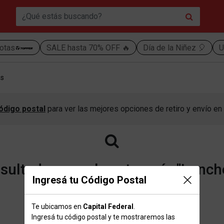
otas
SALE hasta 70% OFF 🔥
Día de la Niñez 🎈
U
as
ódigo postal
para ver las mejores opciones de retiro y envío en 
ultados para la categoría "Lunch
Ingresá tu Código Postal
Te ubicamos en
Capital Federal
.
Volver a la página de inicio
Ingresá tu código postal y te mostraremos las