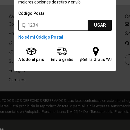
mejores opciones de retiro y envío.
Código Postal
Ayuda
Redes Sociales
Ce
Condiciones de pago
Facebook
USAR
Preguntas Frecuentes
Instagram
No sé mi Código Postal
¿Cómo comprar?
¿Cómo medir tu talle?
A todo el país
Envío gratis
¡Retirá Gratis YA!
Sucursales
Entregas
Cambios
r, TODOS LOS DERECHOS RESERVADOS. Las fotos contenidas en este site, el log
ares. Está prohibida la reproducción total o parcial, sin la expresa autorización
on domicilio en Autopista Panamericana KM 25,6 - Don Torcuato de la Provincia
es