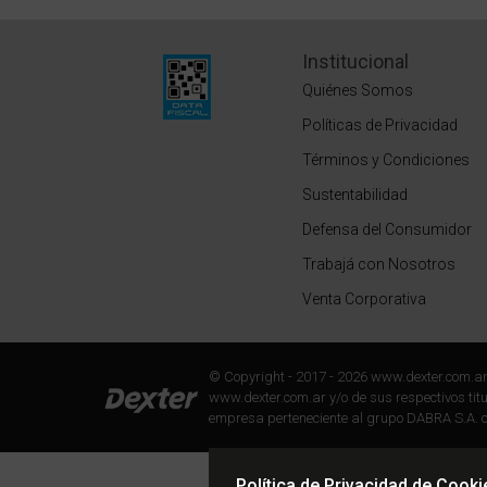
Institucional
Quiénes Somos
Políticas de Privacidad
Términos y Condiciones
Sustentabilidad
Defensa del Consumidor
Trabajá con Nosotros
Venta Corporativa
© Copyright - 2017 - 2026 www.dexter.com.a
www.dexter.com.ar y/o de sus respectivos titul
empresa perteneciente al grupo DABRA S.A. c
Política de Privacidad de Cooki