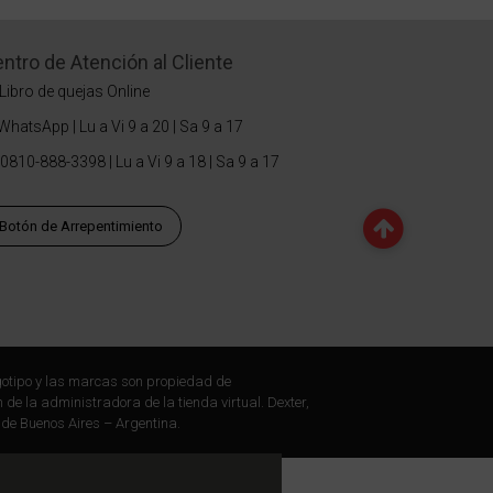
ntro de Atención al Cliente
Libro de quejas Online
WhatsApp | Lu a Vi 9 a 20 | Sa 9 a 17
0810-888-3398 | Lu a Vi 9 a 18 | Sa 9 a 17
Botón de Arrepentimiento
otipo y las marcas son propiedad de
 de la administradora de la tienda virtual. Dexter,
 de Buenos Aires – Argentina.