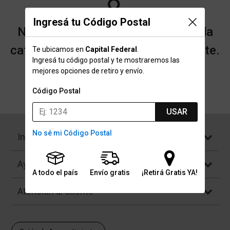
Ingresá tu Código Postal
No encontramos resultados para la
categoría "Cubre Grips" que buscaste.
Te ubicamos en
Capital Federal
.
Ingresá tu código postal y te mostraremos las
mejores opciones de retiro y envío.
Volver a la página de inicio
Código Postal
USAR
No sé mi Código Postal
Institucional
Ayuda
A todo el país
Envío gratis
¡Retirá Gratis YA!
Atención al Cliente