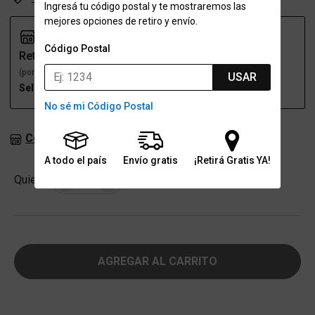
Ingresá tu código postal y te mostraremos las
mejores opciones de retiro y envío.
Código Postal
Retiro
Envío
(por una sucursal)
(a domicilio)
USAR
Seleccioná talle
Seleccioná talle
No sé mi Código Postal
Consultar stock en sucursales
A todo el país
Envío gratis
¡Retirá Gratis YA!
Cantidad
Quiero
-
+
AGREGAR AL CARRITO