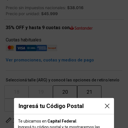
Precio sin impuestos nacionales:
$38.016
Precio por unidad:
$45.999
35% OFF y hasta 9 cuotas con
Cuotas habituales
Ver promociones, cuotas y medios de pago
Seleccioná talle (ARG) y conocé las opciones de retiro/envío
18
19
20
21
22
23
24
Ingresá tu Código Postal
Tabla de talles
Te ubicamos en
Capital Federal
.
Ingresá tu código postal y te mostraremos las