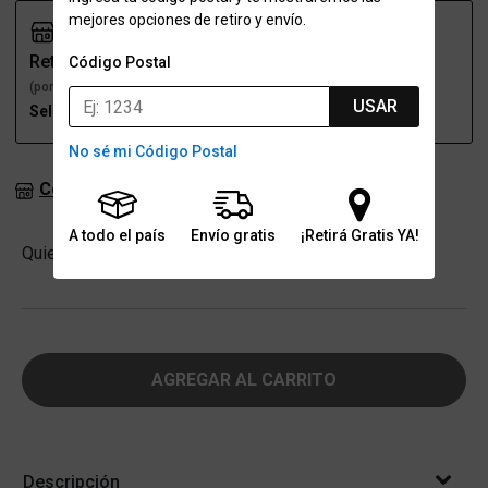
mejores opciones de retiro y envío.
Retiro
Envío
Código Postal
(por una sucursal)
(a domicilio)
USAR
Seleccioná talle
Seleccioná talle
No sé mi Código Postal
Consultar stock en sucursales
A todo el país
Envío gratis
¡Retirá Gratis YA!
Cantidad
Quiero
-
+
AGREGAR AL CARRITO
Descripción