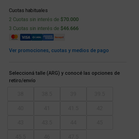
Cuotas habituales
2 Cuotas sin interés de
$70.000
3 Cuotas sin interés de
$46.666
Ver promociones, cuotas y medios de pago
Seleccioná talle (ARG) y conocé las opciones de
retiro/envío
38
38.5
39
39.5
40
41
41.5
42
43
43.5
44
45
45.5
46
47.5