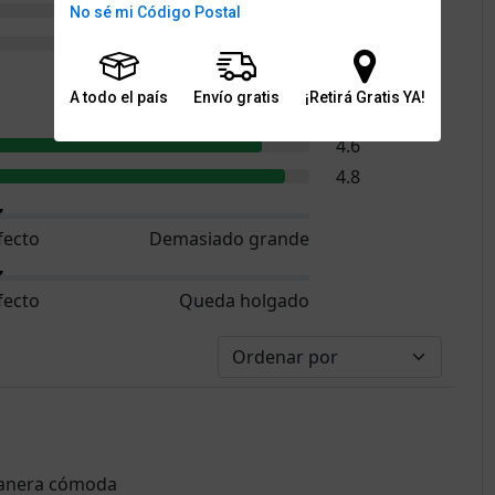
0
No sé mi Código Postal
0
A todo el país
Envío gratis
¡Retirá Gratis YA!
4.8
4.6
4.8
fecto
Demasiado grande
fecto
Queda holgado
 manera cómoda