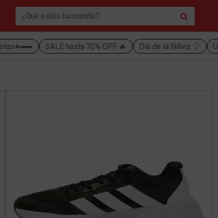
otas
SALE hasta 70% OFF 🔥
Día de la Niñez 🎈
U