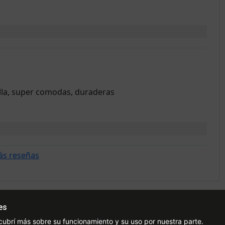
talla, super comodas, duraderas
ás reseñas
es
Ayuda
Redes Sociales
Ce
cubrí más sobre su funcionamiento y su uso por nuestra parte.