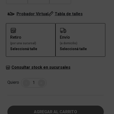
Probador Virtual
Tabla de talles
Retiro
Envío
(por una sucursal)
(a domicilio)
Seleccioná talle
Seleccioná talle
Consultar stock en sucursales
Cantidad
Quiero
-
+
AGREGAR AL CARRITO