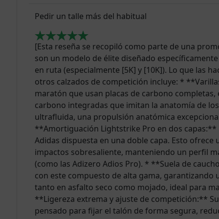
Pedir un talle más del habitual
[Esta reseña se recopiló como parte de una promo
son un modelo de élite diseñado específicamente
en ruta (especialmente [5K] y [10K]). Lo que las h
otros calzados de competición incluye: * **Varilla
maratón que usan placas de carbono completas, e
carbono integradas que imitan la anatomía de los
ultrafluida, una propulsión anatómica excepcional 
**Amortiguación Lightstrike Pro en dos capas:** 
Adidas dispuesta en una doble capa. Esto ofrece 
impactos sobresaliente, manteniendo un perfil m
(como las Adizero Adios Pro). * **Suela de cauch
con este compuesto de alta gama, garantizando un
tanto en asfalto seco como mojado, ideal para ma
**Ligereza extrema y ajuste de competición:** Su e
pensado para fijar el talón de forma segura, red