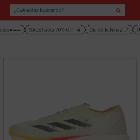
otas
SALE hasta 70% OFF 🔥
Día de la Niñez 🎈
U