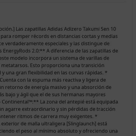
ción.] Las zapatillas Adidas Adizero Takumi Sen 10
 para romper récords en distancias cortas y medias
ace verdaderamente especiales y las distingue de
s EnergyRods 2.0:** A diferencia de las zapatillas de
ste modelo incorpora un sistema de varillas de
 metatarsos. Esto proporciona una transición
y una gran flexibilidad en las curvas rápidas. *
Cuenta con la espuma más reactiva y ligera de
un retorno de energía masivo y una absorción de
ás bajo y ágil que el de sus hermanas mayores
o Continental™:** La zona del antepié está equipada
 agarre extraordinario y sin pérdidas de tracción
ntener ritmos de carrera muy exigentes. *
xterior de malla ultraligera [Slinglaunch] está
uciendo el peso al mínimo absoluto y ofreciendo una