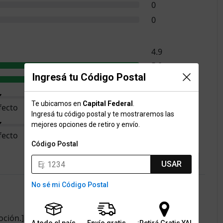
0
0
4.9
5.0
Ingresá tu Código Postal
4.8
Te ubicamos en
Capital Federal
.
fecto
Demasiado grande
Ingresá tu código postal y te mostraremos las
mejores opciones de retiro y envío.
fecto
Queda holgado
Código Postal
USAR
No sé mi Código Postal
ción.] Las zapatillas Adidas Adizero Takumi Sen 10