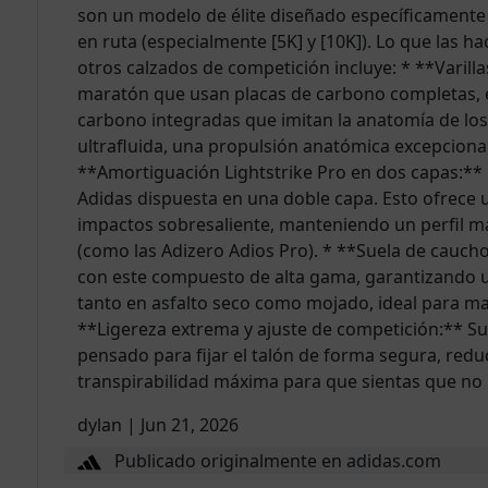
son un modelo de élite diseñado específicamente
en ruta (especialmente [5K] y [10K]). Lo que las h
otros calzados de competición incluye: * **Varilla
maratón que usan placas de carbono completas, e
carbono integradas que imitan la anatomía de los
ultrafluida, una propulsión anatómica excepcional 
**Amortiguación Lightstrike Pro en dos capas:** 
Adidas dispuesta en una doble capa. Esto ofrece 
impactos sobresaliente, manteniendo un perfil m
(como las Adizero Adios Pro). * **Suela de cauch
con este compuesto de alta gama, garantizando un
tanto en asfalto seco como mojado, ideal para ma
**Ligereza extrema y ajuste de competición:** Su e
pensado para fijar el talón de forma segura, red
transpirabilidad máxima para que sientas que no 
dylan
|
Jun 21, 2026
Publicado originalmente en adidas.com