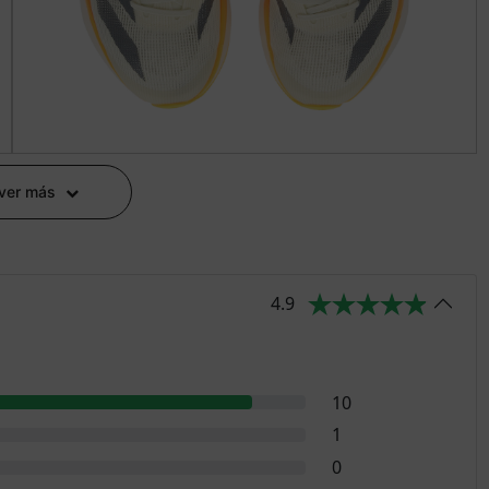
 ver más
4.9
10
1
0