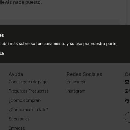
llevás nada puesto.
es
ás reseñas
cubrí más sobre su funcionamiento y su uso por nuestra parte.
n.
Ayuda
Redes Sociales
Ce
Condiciones de pago
Facebook
Preguntas Frecuentes
Instagram
¿Cómo comprar?
¿Cómo medir tu talle?
Sucursales
Entregas