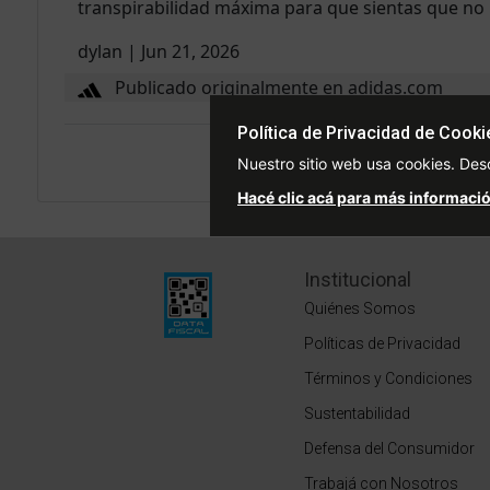
transpirabilidad máxima para que sientas que no 
dylan
|
Jun 21, 2026
Publicado originalmente en adidas.com
Política de Privacidad de Cooki
Leer m
Nuestro sitio web usa cookies. Des
Hacé clic acá para más informació
Institucional
Quiénes Somos
Políticas de Privacidad
Términos y Condiciones
Sustentabilidad
Defensa del Consumidor
Trabajá con Nosotros