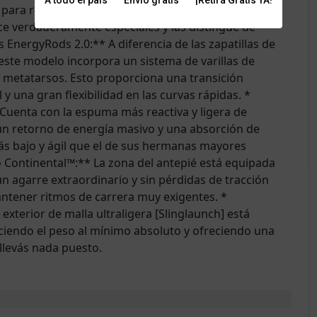
A todo el país
Envío gratis
¡Retirá Gratis YA!
 para romper récords en distancias cortas y medias
ace verdaderamente especiales y las distingue de
s EnergyRods 2.0:** A diferencia de las zapatillas de
ste modelo incorpora un sistema de varillas de
 metatarsos. Esto proporciona una transición
y una gran flexibilidad en las curvas rápidas. *
Cuenta con la espuma más reactiva y ligera de
un retorno de energía masivo y una absorción de
ás bajo y ágil que el de sus hermanas mayores
o Continental™:** La zona del antepié está equipada
 agarre extraordinario y sin pérdidas de tracción
ntener ritmos de carrera muy exigentes. *
xterior de malla ultraligera [Slinglaunch] está
uciendo el peso al mínimo absoluto y ofreciendo una
llevás nada puesto.