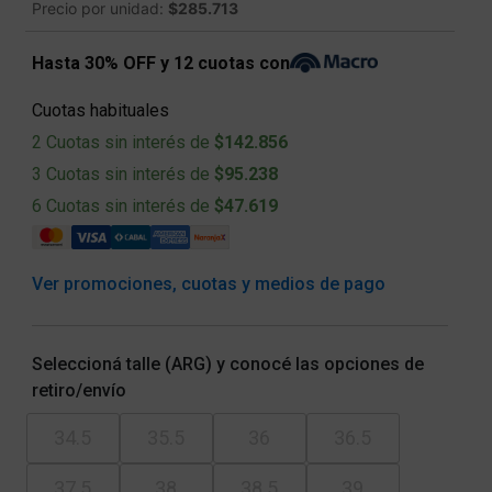
Precio por unidad:
$285.713
Hasta 30% OFF y 12 cuotas con
Cuotas habituales
2 Cuotas sin interés de
$142.856
3 Cuotas sin interés de
$95.238
6 Cuotas sin interés de
$47.619
Ver promociones, cuotas y medios de pago
Seleccioná talle (ARG) y conocé las opciones de
retiro/envío
34.5
35.5
36
36.5
37.5
38
38.5
39