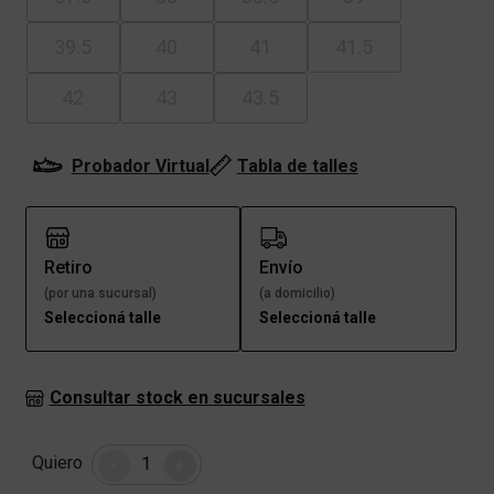
39.5
40
41
41.5
42
43
43.5
Probador Virtual
Tabla de talles
Retiro
Envío
(por una sucursal)
(a domicilio)
Seleccioná talle
Seleccioná talle
Consultar stock en sucursales
Cantidad
Quiero
-
+