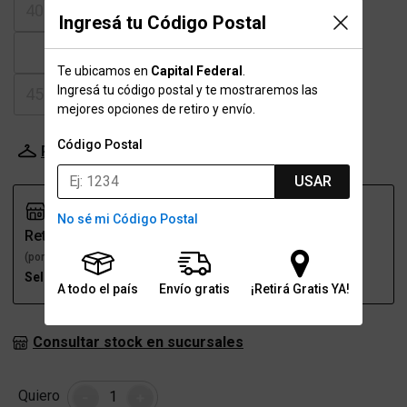
40-40.5
41
41.5
42-42.5
Ingresá tu Código Postal
43
43.5
44
44.5
Te ubicamos en
Capital Federal
.
Ingresá tu código postal y te mostraremos las
45-45.5
mejores opciones de retiro y envío.
Código Postal
Probador Virtual
Tabla de talles
USAR
No sé mi Código Postal
Retiro
Envío
(por una sucursal)
(a domicilio)
Seleccioná talle
Seleccioná talle
A todo el país
Envío gratis
¡Retirá Gratis YA!
Consultar stock en sucursales
Cantidad
Quiero
-
+