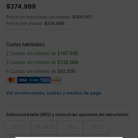
$374.999
Precio sin impuestos nacionales:
$309.917
Precio por unidad:
$374.999
Cuotas habituales
2 Cuotas sin interés de
$187.500
3 Cuotas sin interés de
$125.000
6 Cuotas sin interés de
$62.500
Ver promociones, cuotas y medios de pago
Seleccioná talle (ARG) y conocé las opciones de retiro/envío
37.5
38-38.5
39
39.5