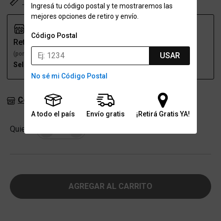
Tabla de talles
Ingresá tu código postal y te mostraremos las
mejores opciones de retiro y envío.
Código Postal
Retiro
Envío
(por una sucursal)
(a domicilio)
USAR
Seleccioná talle
Seleccioná talle
No sé mi Código Postal
Consultar stock en sucursales
A todo el país
Envío gratis
¡Retirá Gratis YA!
Cantidad
Quiero
-
+
AGREGAR AL CARRITO