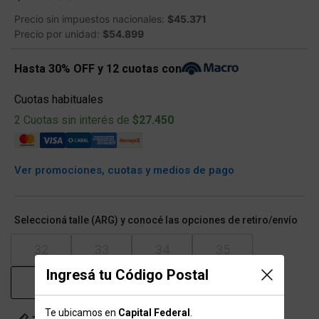
Precio sin impuestos nacionales:
$45.371
Precio por unidad:
$54.899
Hasta 30% OFF y 12 cuotas con
Cuotas habituales
2 Cuotas sin interés de
$27.450
Ver promociones, cuotas y medios de pago
Seleccioná talle (ARG) y conocé las opciones de retiro/envío
32
33
34
35
Ingresá tu Código Postal
36
37
38
Te ubicamos en
Capital Federal
.