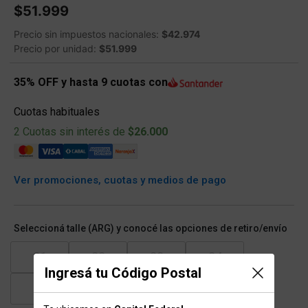
$51.999
Precio sin impuestos nacionales:
$42.974
Precio por unidad:
$51.999
35% OFF y hasta 9 cuotas con
Cuotas habituales
2 Cuotas sin interés de
$26.000
Ver promociones, cuotas y medios de pago
Seleccioná talle (ARG) y conocé las opciones de retiro/envío
31
32
33
34
Ingresá tu Código Postal
35
36