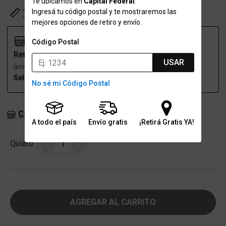
Te ubicamos en
Capital Federal
.
Ingresá tu código postal y te mostraremos las
Tabla de talles
mejores opciones de retiro y envío.
Código Postal
Retiro
Envío
USAR
(por una sucursal)
(a domicilio)
Seleccioná talle
Seleccioná talle
No sé mi Código Postal
Consultar stock en sucursales
A todo el país
Envío gratis
¡Retirá Gratis YA!
Cantidad
Quiero
-
+
AGREGAR AL CARRITO