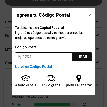
Ingresá tu Código Postal
Descripción
Te ubicamos en
Capital Federal
.
Ingresá tu código postal y te mostraremos las
Ficha técnica
mejores opciones de retiro y envío.
Código Postal
Entregas
USAR
Cambios y devoluciones
No sé mi Código Postal
Reseñas
(
26
)
4.8
A todo el país
Envío gratis
¡Retirá Gratis YA!
Resumen de valoraciones
5
22