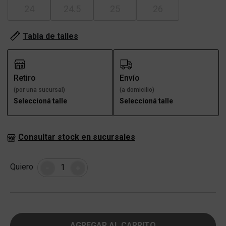
24
24.5
25
26
Tabla de talles
Retiro
Envío
(por una sucursal)
(a domicilio)
Seleccioná talle
Seleccioná talle
Consultar stock en sucursales
Cantidad
Quiero
-
+
AGREGAR AL CARRITO