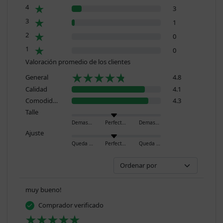
4
3
3
1
2
0
1
0
Valoración promedio de los clientes
General
4.8
Calidad
4.1
Comodidad
4.3
Talle
Demasiado pequeño
Perfecto
Demasiado grande
Ajuste
Queda ajustado
Perfecto
Queda holgado
muy bueno!
Comprador verificado