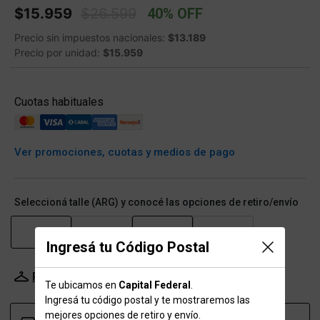
Price reduced from
to
$15.959
$26.599
40% OFF
Precio sin impuestos nacionales:
$13.189
Precio por unidad:
$15.959
Cuotas habituales
Ver promociones, cuotas y medios de pago
Seleccioná talle (ARG) y conocé las opciones de retiro/envío
8
10
12
14
Ingresá tu Código Postal
Probador Virtual
Tabla de talles
Te ubicamos en
Capital Federal
.
Ingresá tu código postal y te mostraremos las
mejores opciones de retiro y envío.