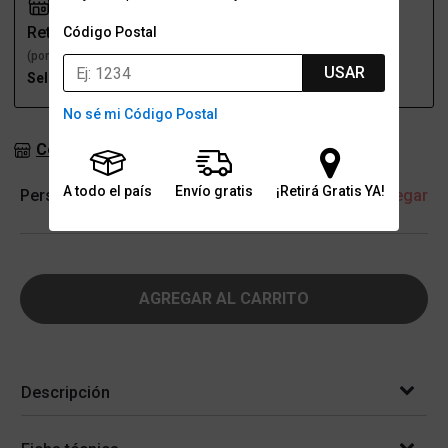
Retiro
Envío
Código Postal
(por una sucursal)
(a domicilio)
USAR
Seleccioná talle
Seleccioná talle
No sé mi Código Postal
Consultar stock en sucursales
A todo el país
Envío gratis
¡Retirá Gratis YA!
Personalización
+ Agregar
AGREGAR AL CARRITO
Descripción