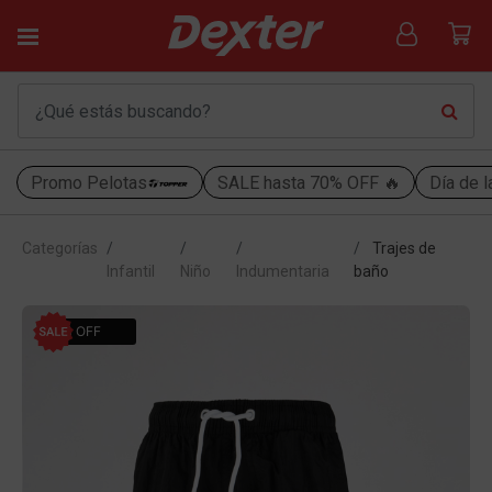
Promo Pelotas
SALE hasta 70% OFF 🔥
Día de l
Categorías
Trajes de
Infantil
Niño
Indumentaria
baño
40% OFF