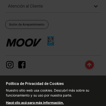
Atención al Cliente
Botón de Arrepentimiento
Política de Privacidad de Cookies
© Copyright - 2017 - 2026 www.dexter.com.ar, TODOS LOS
Nuestro sitio web usa cookies. Descubrí más sobre su
DERECHOS RESERVADOS. Las fotos contenidas en este site, el
funcionamiento y su uso por nuestra parte.
logotipo y las marcas son propiedad de www.dexter.com.ar y/o de
sus respectivos titulares. Está prohibida la reproducción total o
Hacé clic acá para más información.
parcial, sin la expresa autorización de la administradora de la