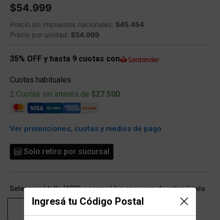
$54.999
Precio sin impuestos nacionales:
$45.454
Precio por unidad:
$54.999
35% OFF y hasta 9 cuotas con
Cuotas habituales
2 Cuotas sin interés de
$27.500
Ver promociones, cuotas y medios de pago
Solo retiro por sucursal
Seleccioná talle (ARG) y conocé las opciones de retiro/envío
Ingresá tu Código Postal
8
10
12