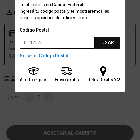
Te ubicamos en
Capital Federal
.
Ingresá tu código postal y te mostraremos las
Probador Virtual
Tabla de talles
mejores opciones de retiro y envío.
Código Postal
Retiro
Envío
USAR
(por una sucursal)
(a domicilio)
No sé mi Código Postal
Seleccioná talle
Opción no disponible
Consultar stock en sucursales
A todo el país
Envío gratis
¡Retirá Gratis YA!
Cantidad
Quiero
-
+
AGREGAR AL CARRITO