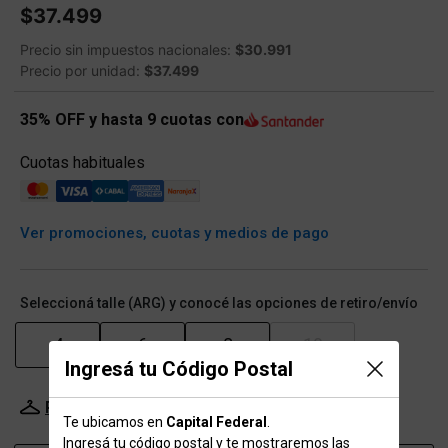
$37.499
Precio sin impuestos nacionales:
$30.991
Precio por unidad:
$37.499
35% OFF y hasta 9 cuotas con
Cuotas habituales
Ver promociones, cuotas y medios de pago
Seleccioná talle (ARG) y conocé las opciones de retiro/envío
4
6
8
10
Ingresá tu Código Postal
Probador Virtual
Tabla de talles
Te ubicamos en
Capital Federal
.
Ingresá tu código postal y te mostraremos las