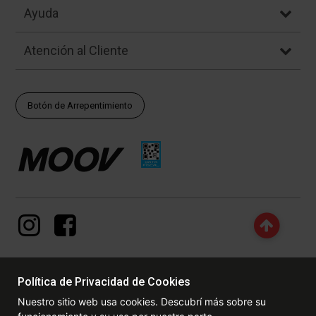
Ayuda
Atención al Cliente
Botón de Arrepentimiento
Política de Privacidad de Cookies
© Copyright - 2017 - 2026 www.dexter.com.ar, TODOS LOS
Nuestro sitio web usa cookies. Descubrí más sobre su
DERECHOS RESERVADOS. Las fotos contenidas en este site, el