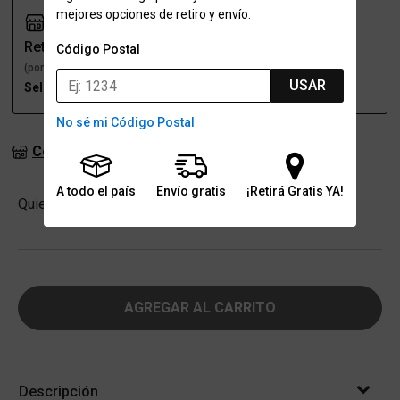
mejores opciones de retiro y envío.
Retiro
Envío
Código Postal
(por una sucursal)
(a domicilio)
USAR
Seleccioná talle
Seleccioná talle
No sé mi Código Postal
Consultar stock en sucursales
A todo el país
Envío gratis
¡Retirá Gratis YA!
Cantidad
Quiero
-
+
AGREGAR AL CARRITO
Descripción