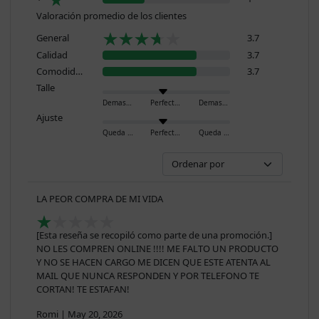
Valoración promedio de los clientes
General
3.7
Calidad
3.7
Comodidad
3.7
Talle
Demasiado pequeño
Perfecto
Demasiado grande
Ajuste
Queda ajustado
Perfecto
Queda holgado
LA PEOR COMPRA DE MI VIDA
[Esta reseña se recopiló como parte de una promoción.]
NO LES COMPREN ONLINE !!!! ME FALTO UN PRODUCTO
Y NO SE HACEN CARGO ME DICEN QUE ESTE ATENTA AL
MAIL QUE NUNCA RESPONDEN Y POR TELEFONO TE
CORTAN! TE ESTAFAN!
Romi
|
May 20, 2026