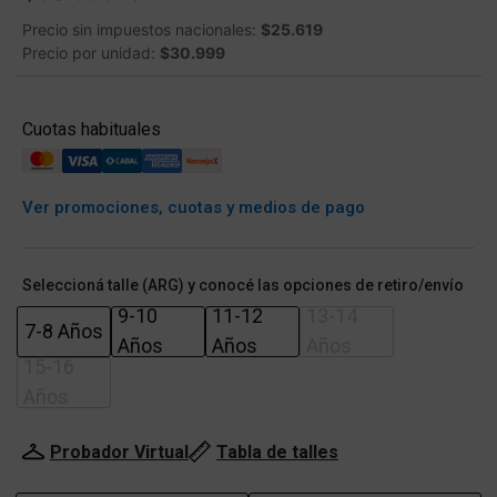
Precio sin impuestos nacionales:
$25.619
Precio por unidad:
$30.999
Cuotas habituales
Ver promociones, cuotas y medios de pago
Seleccioná talle (ARG) y conocé las opciones de retiro/envío
9-10
11-12
13-14
7-8 Años
Años
Años
Años
15-16
Años
Probador Virtual
Tabla de talles