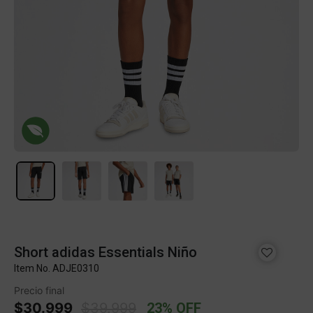
Short adidas Essentials Niño
Item No.
ADJE0310
Precio final
Price reduced from
to
$30.999
$39.999
23% OFF