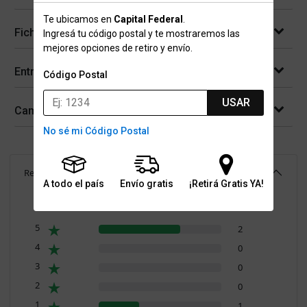
Te ubicamos en
Capital Federal
.
Ficha técnica
Ingresá tu código postal y te mostraremos las
mejores opciones de retiro y envío.
Entregas
Código Postal
USAR
Cambios y devoluciones
No sé mi Código Postal
Reseñas
(
3
)
3.7
A todo el país
Envío gratis
¡Retirá Gratis YA!
Resumen de valoraciones
5
2
4
0
3
0
2
0
1
1