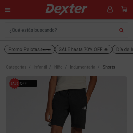
Promo Pelotas
SALE hasta 70% OFF 🔥
Día de l
Categorías
Infantil
Niño
Indumentaria
Shorts
22% OFF