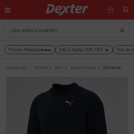
Promo Pelotas
SALE hasta 70% OFF 🔥
Día de l
Categorías
Infantil
Niño
Indumentaria
Remeras