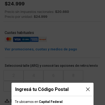
$24.999
Precio sin impuestos nacionales:
$20.660
Precio por unidad:
$24.999
Cuotas habituales
Ver promociones, cuotas y medios de pago
Seleccioná talle (ARG) y conocé las opciones de retiro/envío
2
4
6
8
10
12
Ingresá tu Código Postal
Probador Virtual
Tabla de talles
Te ubicamos en
Capital Federal
.