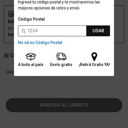
Ingresá tu código postal y te mostraremos las
mejores opciones de retiro y envío.
Código Postal
Retiro
Envío
(por una sucursal)
(a domicilio)
USAR
Seleccioná talle
Seleccioná talle
No sé mi Código Postal
Consultar stock en sucursales
A todo el país
Envío gratis
¡Retirá Gratis YA!
Cantidad
Quiero
-
+
AGREGAR AL CARRITO