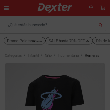
Promo Pelotas
SALE hasta 70% OFF 🔥
Día de l
Categorías
Infantil
Niño
Indumentaria
Remeras