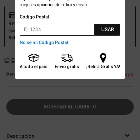
mejores opciones de retiro y envío.
Código Postal
Retiro
Envío
USAR
(por una sucursal)
(a domicilio)
Seleccioná talle
Seleccioná talle
No sé mi Código Postal
Consultar stock en sucursales
A todo el país
Envío gratis
¡Retirá Gratis YA!
Personalización
+ Agregar
AGREGAR AL CARRITO
Descripción