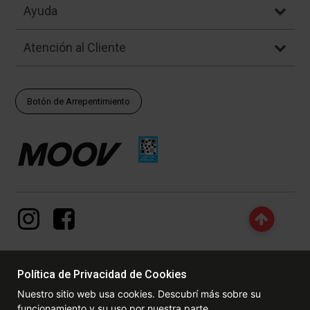
Ayuda
Atención al Cliente
Botón de Arrepentimiento
Política de Privacidad de Cookies
© Copyright - 2017 - 2026 www.dexter.com.ar, TODOS LOS
Nuestro sitio web usa cookies. Descubrí más sobre su
DERECHOS RESERVADOS. Las fotos contenidas en este site, el
funcionamiento y su uso por nuestra parte.