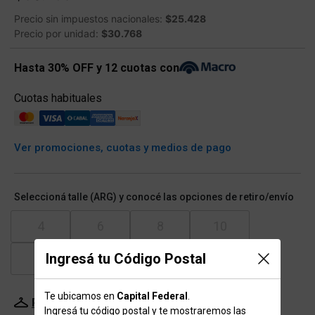
Precio sin impuestos nacionales:
$25.428
Precio por unidad:
$30.768
Hasta 30% OFF y 12 cuotas con
Cuotas habituales
Ver promociones, cuotas y medios de pago
Seleccioná talle (ARG) y conocé las opciones de retiro/envío
4
6
8
10
Ingresá tu Código Postal
12
14
16
Te ubicamos en
Capital Federal
.
Probador Virtual
Tabla de talles
Ingresá tu código postal y te mostraremos las