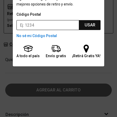
mejores opciones de retiro y envío.
Retiro
Envío
Código Postal
(por una sucursal)
(a domicilio)
USAR
Seleccioná talle
Seleccioná talle
No sé mi Código Postal
Consultar stock en sucursales
A todo el país
Envío gratis
¡Retirá Gratis YA!
Cantidad
Quiero
-
+
AGREGAR AL CARRITO
Descripción