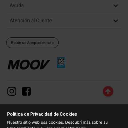
Ayuda
Atención al Cliente
Botón de Arrepentimiento
Política de Privacidad de Cookies
© Copyright - 2017 - 2026 www.dexter.com.ar, TODOS LOS
Nuestro sitio web usa cookies. Descubrí más sobre su
DERECHOS RESERVADOS. Las fotos contenidas en este site, el