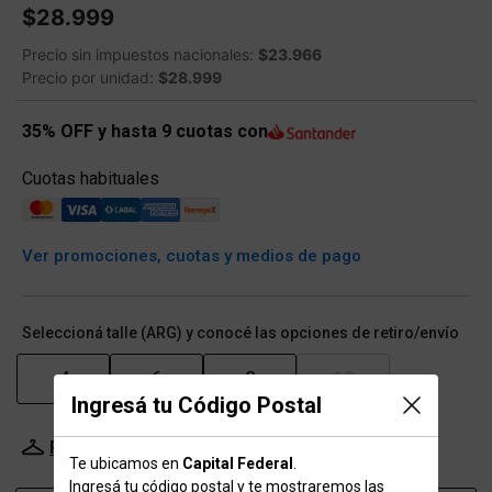
$28.999
Precio sin impuestos nacionales:
$23.966
Precio por unidad:
$28.999
35% OFF y hasta 9 cuotas con
Cuotas habituales
Ver promociones, cuotas y medios de pago
Seleccioná talle (ARG) y conocé las opciones de retiro/envío
4
6
8
10
Ingresá tu Código Postal
Probador Virtual
Tabla de talles
Te ubicamos en
Capital Federal
.
Ingresá tu código postal y te mostraremos las