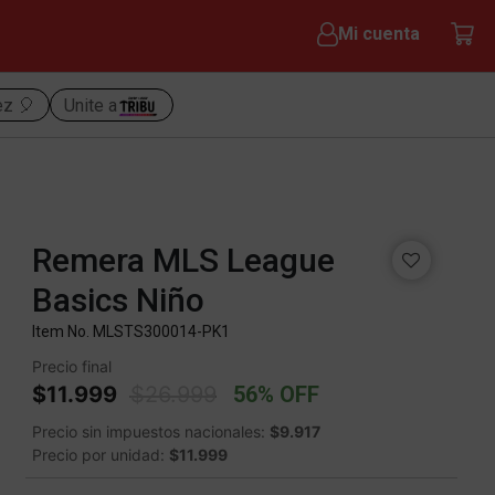
Mi cuenta
ez 🎈
Unite a
Remera MLS League
Basics Niño
Item No.
MLSTS300014-PK1
Precio final
Price reduced from
to
$11.999
$26.999
56% OFF
Precio sin impuestos nacionales:
$9.917
Precio por unidad:
$11.999