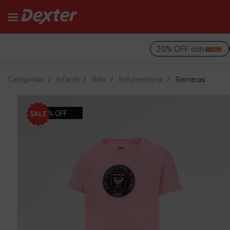
20% OFF con
Categorías
Infantil
Niño
Indumentaria
Remeras
55% OFF