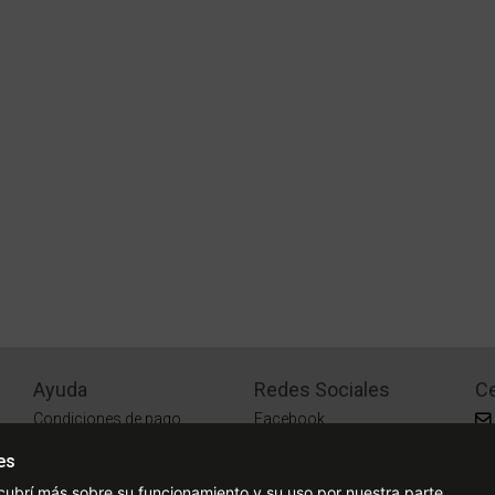
Ayuda
Redes Sociales
Ce
Condiciones de pago
Facebook
Preguntas Frecuentes
Instagram
es
¿Cómo comprar?
cubrí más sobre su funcionamiento y su uso por nuestra parte.