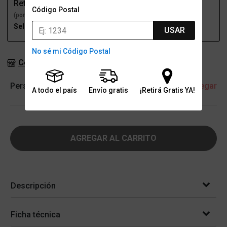
Retiro
Envío
Código Postal
(por una sucursal)
(a domicilio)
Seleccioná talle
Seleccioná talle
USAR
No sé mi Código Postal
Consultar stock en sucursales
Personalización
+ Agregar
A todo el país
Envío gratis
¡Retirá Gratis YA!
AGREGAR AL CARRITO
Descripción
Ficha técnica