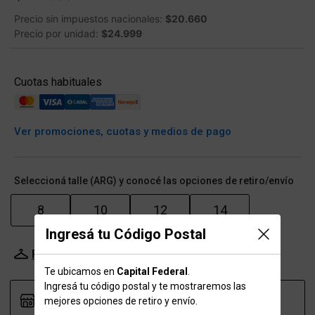
Precio sin impuestos nacionales:
$20.660
Precio por unidad:
$24.999
Cuotas habituales
Ver promociones, cuotas y medios de pago
Seleccioná talle (ARG) y conocé las opciones de retiro/envío
8
10
12
14
Ingresá tu Código Postal
Probador Virtual
Tabla de talles
Te ubicamos en
Capital Federal
.
Ingresá tu código postal y te mostraremos las
mejores opciones de retiro y envío.