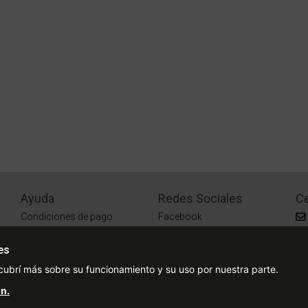
Ayuda
Redes Sociales
Ce
Condiciones de pago
Facebook
Preguntas Frecuentes
Instagram
es
¿Cómo comprar?
cubrí más sobre su funcionamiento y su uso por nuestra parte.
¿Cómo medir tu talle?
n.
Sucursales