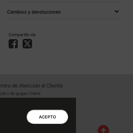
Cambios y devoluciones
Compartílo vía
ntro de Atención al Cliente
Libro de quejas Online
WhatsApp | Lu a Vi 9 a 20 | Sa 9 a 17
0810-888-3398 | Lu a Vi 9 a 18 | Sa 9 a 17
ACEPTO
Botón de Arrepentimiento