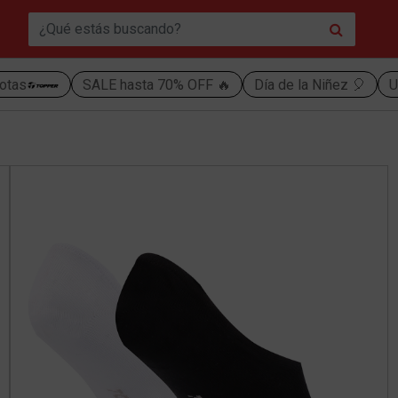
otas
SALE hasta 70% OFF 🔥
Día de la Niñez 🎈
U