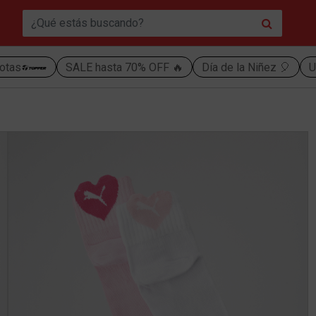
otas
SALE hasta 70% OFF 🔥
Día de la Niñez 🎈
U