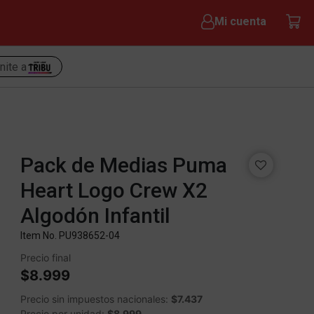
Mi cuenta
nite a
Pack de Medias Puma
Heart Logo Crew X2
Algodón Infantil
Item No.
PU938652-04
Precio final
$8.999
Precio sin impuestos nacionales:
$7.437
Precio por unidad:
$8.999