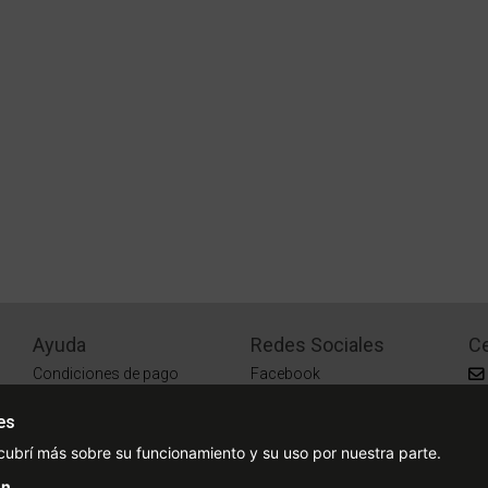
Ayuda
Redes Sociales
Ce
Condiciones de pago
Facebook
Preguntas Frecuentes
Instagram
es
¿Cómo comprar?
cubrí más sobre su funcionamiento y su uso por nuestra parte.
¿Cómo medir tu talle?
n.