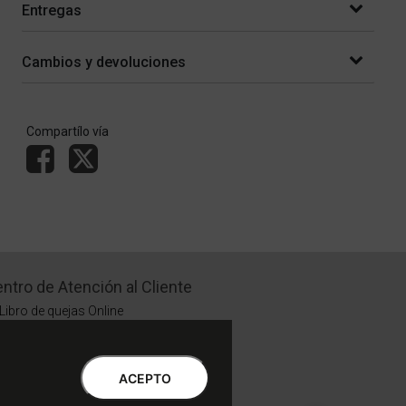
Entregas
Cambios y devoluciones
Compartílo vía
ntro de Atención al Cliente
Libro de quejas Online
WhatsApp | Lu a Vi 9 a 20 | Sa 9 a 17
0810-888-3398 | Lu a Vi 9 a 18 | Sa 9 a 17
ACEPTO