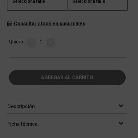
Seleccioná talle
Seleccioná talle
Consultar stock en sucursales
Cantidad
Quiero
-
+
AGREGAR AL CARRITO
Descripción
Ficha técnica