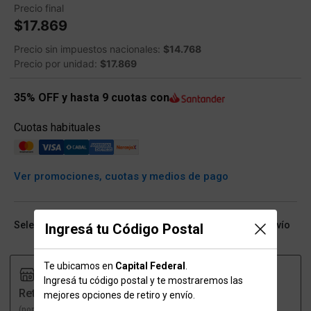
Precio final
$17.869
Precio sin impuestos nacionales:
$14.768
Precio por unidad:
$17.869
35% OFF y hasta 9 cuotas con
Cuotas habituales
Ver promociones, cuotas y medios de pago
Seleccioná talle (ARG) y conocé las opciones de retiro/envío
Ingresá tu Código Postal
Te ubicamos en
Capital Federal
.
Ingresá tu código postal y te mostraremos las
Retiro
Envío
mejores opciones de retiro y envío.
(por una sucursal)
(a domicilio)