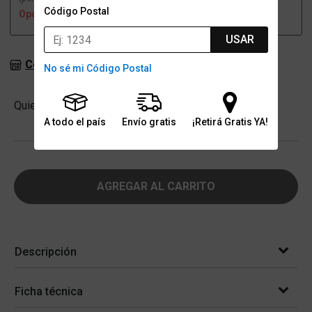
Código Postal
Opción no disponible
Opción no disponible
USAR
Consultar stock en sucursales
No sé mi Código Postal
Cantidad
Quiero
-
+
A todo el país
Envío gratis
¡Retirá Gratis YA!
AGREGAR AL CARRITO
Descripción
Ficha técnica