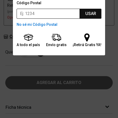
Código Postal
Retiro
Envío
(por una sucursal)
(a domicilio)
USAR
Opción no disponible
Opción no disponible
No sé mi Código Postal
Consultar stock en sucursales
A todo el país
Envío gratis
¡Retirá Gratis YA!
Cantidad
Quiero
-
+
AGREGAR AL CARRITO
Ficha técnica