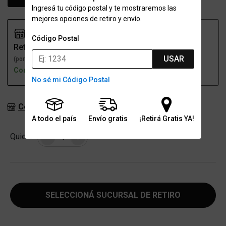
Ingresá tu código postal y te mostraremos las
mejores opciones de retiro y envío.
Código Postal
Retiro
Envío
USAR
(por una sucursal)
(a domicilio)
Con stock
Opción no disponible
No sé mi Código Postal
Consultar stock en sucursales
A todo el país
Envío gratis
¡Retirá Gratis YA!
Cantidad
Quiero
-
+
SELECCIONÁ SUCURSAL DE RETIRO