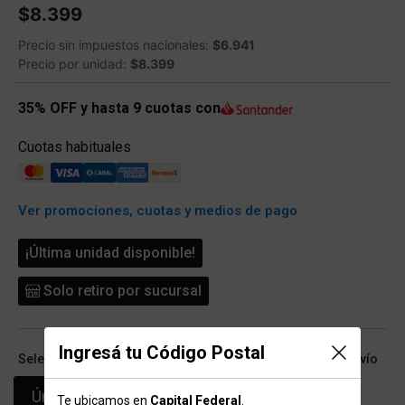
$8.399
Precio sin impuestos nacionales:
$6.941
Precio por unidad:
$8.399
35% OFF y hasta 9 cuotas con
Cuotas habituales
Ver promociones, cuotas y medios de pago
¡Última unidad disponible!
Solo retiro por sucursal
Ingresá tu Código Postal
Seleccioná talle (ARG) y conocé las opciones de retiro/envío
Único
Te ubicamos en
Capital Federal
.