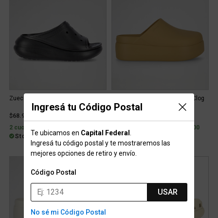
Zuecos Crocs Crush Slide
Zuecos Crocs Dylan Platform Clog
Ingresá tu Código Postal
Mujer
$68.999
$89.999
2 cuotas sin interés de $34.500
2 cuotas sin interés de $45.000
Te ubicamos en
Capital Federal
.
Stock para retiro/envío
Stock para retiro/envío
Ingresá tu código postal y te mostraremos las
mejores opciones de retiro y envío.
Código Postal
USAR
No sé mi Código Postal