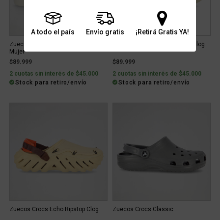
A todo el país
Envío gratis
¡Retirá Gratis YA!
Zuecos Crocs Dylan Platform Clog
Zuecos Crocs Classic Crush Clog
Mujer
$89.999
$89.999
2 cuotas sin interés de $45.000
2 cuotas sin interés de $45.000
Stock para retiro/envío
Stock para retiro/envío
Zuecos Crocs Echo Ripstop Clog
Zuecos Crocs Classic