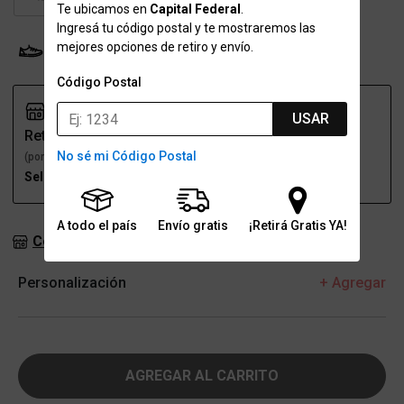
Te ubicamos en
Capital Federal
.
Ingresá tu código postal y te mostraremos las
mejores opciones de retiro y envío.
Probador Virtual
Tabla de talles
Código Postal
USAR
Retiro
Envío
No sé mi Código Postal
(por una sucursal)
(a domicilio)
Seleccioná talle
Seleccioná talle
A todo el país
Envío gratis
¡Retirá Gratis YA!
Consultar stock en sucursales
Personalización
+ Agregar
AGREGAR AL CARRITO