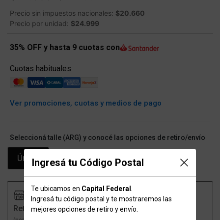
Precio sin impuestos nacionales:
$20.660
Precio por unidad:
$24.999
35% OFF y hasta 9 cuotas con
Cuotas habituales
Ver promociones, cuotas y medios de pago
Seleccioná talle (ARG) y conocé las opciones de retiro/envío
Único
Ingresá tu Código Postal
Te ubicamos en
Capital Federal
.
Ingresá tu código postal y te mostraremos las
Retiro
Envío
mejores opciones de retiro y envío.