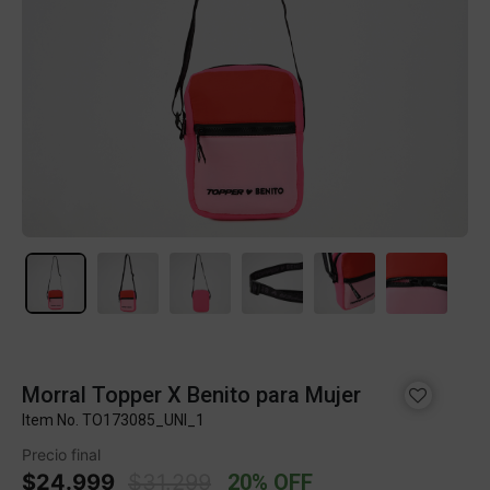
Morral Topper X Benito para Mujer
Item No.
TO173085_UNI_1
Precio final
Price reduced from
to
$24.999
$31.299
20% OFF