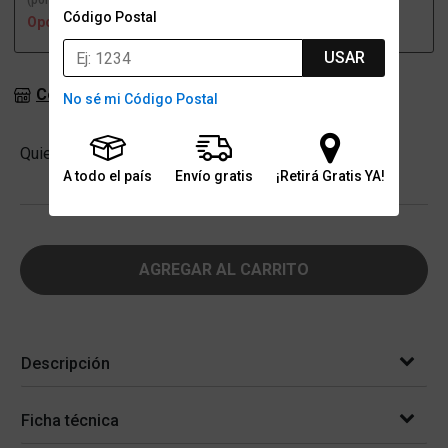
(por una sucursal)
(a domicilio)
Código Postal
Opción no disponible
Opción no disponible
USAR
Consultar stock en sucursales
No sé mi Código Postal
Cantidad
Quiero
-
+
A todo el país
Envío gratis
¡Retirá Gratis YA!
AGREGAR AL CARRITO
Descripción
Ficha técnica