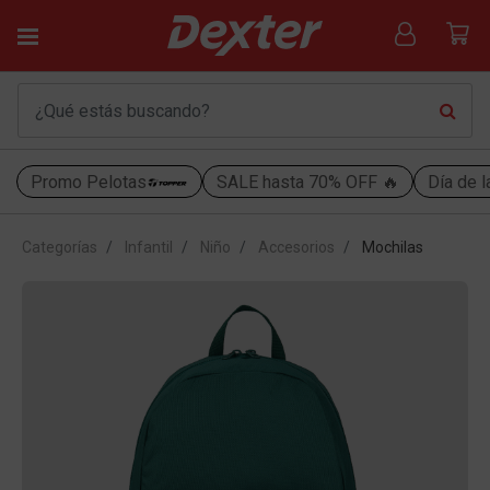
Promo Pelotas
SALE hasta 70% OFF 🔥
Día de l
Categorías
Infantil
Niño
Accesorios
Mochilas