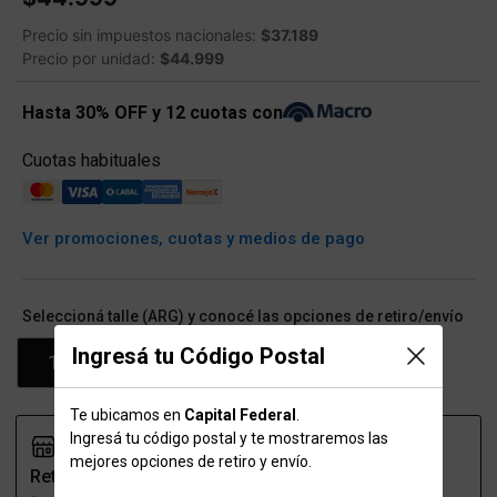
Precio sin impuestos nacionales:
$37.189
Precio por unidad:
$44.999
Hasta 30% OFF y 12 cuotas con
Cuotas habituales
Ver promociones, cuotas y medios de pago
Seleccioná talle (ARG) y conocé las opciones de retiro/envío
Ingresá tu Código Postal
100
Te ubicamos en
Capital Federal
.
Ingresá tu código postal y te mostraremos las
mejores opciones de retiro y envío.
Retiro
Envío