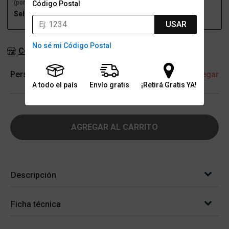
(por una sucursal)
(a domicilio)
Código Postal
Seleccioná talle
Seleccioná talle
USAR
No sé mi Código Postal
Consultar stock en sucursales
Personalización
+ Agregar
A todo el país
Envío gratis
¡Retirá Gratis YA!
AGREGAR AL CARRITO
Descripción
Ficha técnica