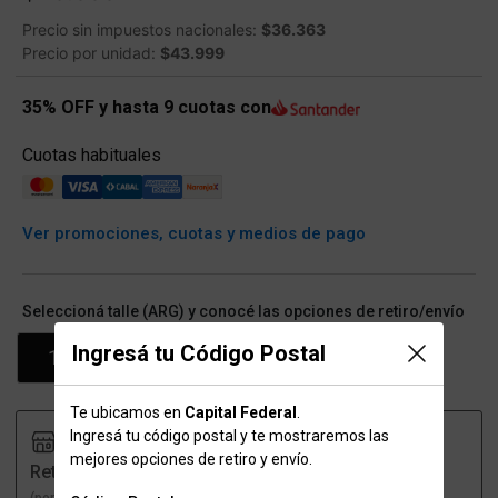
Precio sin impuestos nacionales:
$36.363
Precio por unidad:
$43.999
35% OFF y hasta 9 cuotas con
Cuotas habituales
Ver promociones, cuotas y medios de pago
Seleccioná talle (ARG) y conocé las opciones de retiro/envío
Ingresá tu Código Postal
100
Te ubicamos en
Capital Federal
.
Ingresá tu código postal y te mostraremos las
mejores opciones de retiro y envío.
Retiro
Envío