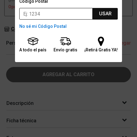
(por una sucursal)
(a domicilio)
Código Postal
Opción no disponible
Opción no disponible
USAR
No sé mi Código Postal
Consultar stock en sucursales
Personalización
+ Agregar
A todo el país
Envío gratis
¡Retirá Gratis YA!
AGREGAR AL CARRITO
Descripción
Ficha técnica