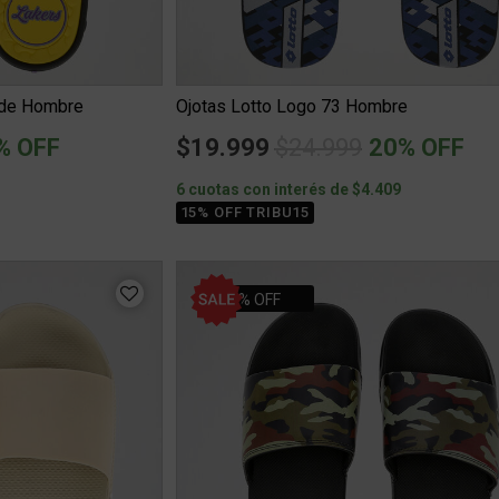
ide Hombre
Ojotas Lotto Logo 73 Hombre
ced from
Price reduced from
to
% OFF
$19.999
$24.999
20% OFF
6 cuotas con interés de $4.409
15% OFF TRIBU15
21% OFF