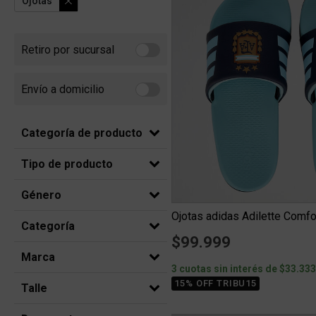
Ojotas
Retiro por sucursal
Refine by Retiro por sucursal: Retiro por sucursal
Envío a domicilio
Refine by Envío a domicilio: Envio a domicilio
Categoría de producto
Tipo de producto
Género
Ojotas adidas Adilette Comfo
Categoría
$99.999
Marca
3 cuotas sin interés de $33.33
15% OFF TRIBU15
Talle