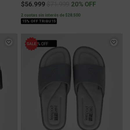
Price reduced from
to
$56.999
$71.999
20% OFF
2 cuotas sin interés de $28.500
15% OFF TRIBU15
22% OFF