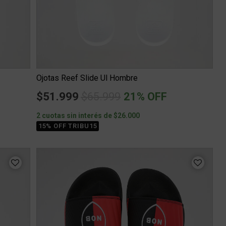
Ojotas Reef Slide Ul Hombre
Price reduced from
to
$51.999
$65.999
21% OFF
2 cuotas sin interés de $26.000
15% OFF TRIBU15