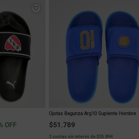
Ojotas Bagunza Arg10 Suplente Hombre
ced from
% OFF
$51.789
2 cuotas sin interés de $25.894