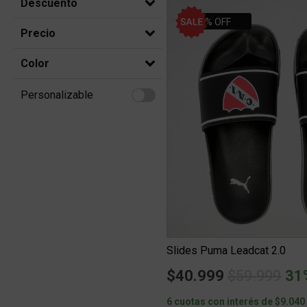
Descuento
31% OFF
Precio
Color
Personalizable
Refine by Personalizable: Personalizable
Slides Puma Leadcat 2.0
Price redu
to
$40.999
$59.999
31
6 cuotas con interés de $9.040