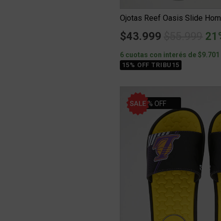
Ojotas Reef Oasis Slide Ho
Price redu
to
$43.999
$55.999
21
6 cuotas con interés de $9.701
15% OFF TRIBU15
22% OFF