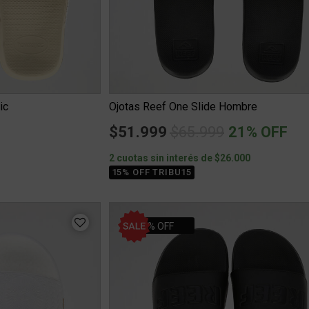
ic
Ojotas Reef One Slide Hombre
Price reduced from
to
$51.999
$65.999
21% OFF
0
2 cuotas sin interés de $26.000
15% OFF TRIBU15
21% OFF