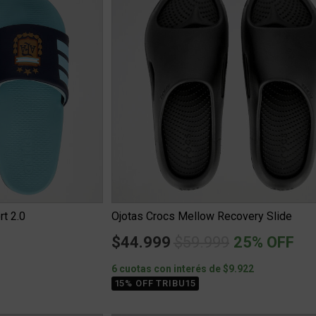
rt 2.0
Ojotas Crocs Mellow Recovery Slide
Price reduced from
to
$44.999
$59.999
25% OFF
3
6 cuotas con interés de $9.922
15% OFF TRIBU15