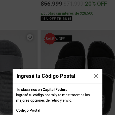
Price reduced from
to
$56.999
$71.999
20% OFF
2 cuotas sin interés de $28.500
15% OFF TRIBU15
20% OFF
Ingresá tu Código Postal
Te ubicamos en
Capital Federal
.
Ingresá tu código postal y te mostraremos las
mejores opciones de retiro y envío.
Código Postal