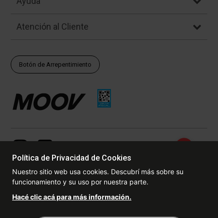
Ayuda
Atención al Cliente
Botón de Arrepentimiento
Política de Privacidad de Cookies
Nuestro sitio web usa cookies. Descubrí más sobre su
funcionamiento y su uso por nuestra parte.
© Copyright - 2017 - 2026 www.dexter.com.ar, TODOS LOS
Hacé clic acá para más información.
DERECHOS RESERVADOS. Las fotos contenidas en este site, el
logotipo y las marcas son propiedad de www.dexter.com.ar y/o de