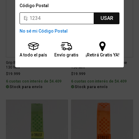
Código Postal
USAR
No sé mi Código Postal
A todo el país
Envío gratis
¡Retirá Gratis YA!
Grip Bicicleta Van Halen Silicone
Grip Bicicleta Van Halen Silicone
130 Mm
130 Mm
$19.999
$19.999
6 cuotas con interés de $4.409
6 cuotas con interés de $4.409
Stock para envío
Stock para envío