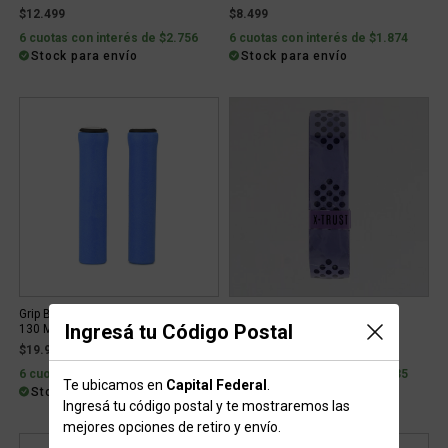
$12.499
$8.499
6 cuotas con interés de $2.756
6 cuotas con interés de $1.874
Stock para envío
Stock para envío
Grip Bicicleta Van Halen Silicone
Grip Hockey X-TRUST Logo
Ingresá tu Código Postal
130 Mm
$19.999
$11.499
6 cuotas con interés de $4.409
6 cuotas con interés de $2.535
Te ubicamos en
Capital Federal
.
Stock para envío
Stock para envío
Ingresá tu código postal y te mostraremos las
mejores opciones de retiro y envío.