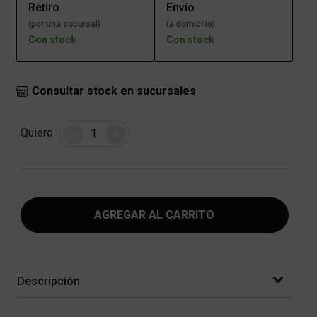
Retiro
Envío
(por una sucursal)
(a domicilio)
Con stock
Con stock
Consultar stock en sucursales
Cantidad
Quiero
-
+
AGREGAR AL CARRITO
Descripción