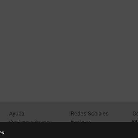
Ayuda
Redes Sociales
Ce
Condiciones de pago
Facebook
Preguntas Frecuentes
Instagram
es