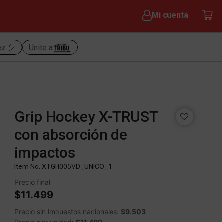
Mi cuenta
ez 🎈
Unite a
Grip Hockey X-TRUST
con absorción de
impactos
Item No.
XTGH005VD_UNICO_1
Precio final
$11.499
Precio sin impuestos nacionales:
$9.503
Precio por unidad:
$11.499