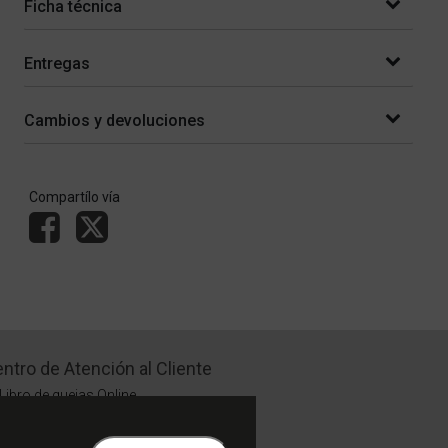
Ficha técnica
Entregas
Cambios y devoluciones
Compartílo vía
ntro de Atención al Cliente
Libro de quejas Online
WhatsApp | Lu a Vi 9 a 20 | Sa 9 a 17