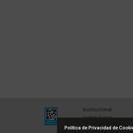
Institucional
Quiénes Somos
Políticas de Privacidad
Política de Privacidad de Cooki